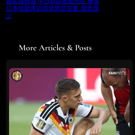
贏家娛樂城 中日青訓差距何在 專傢
日本校園青訓與俱樂部並重_國青國
少
More Articles & Posts