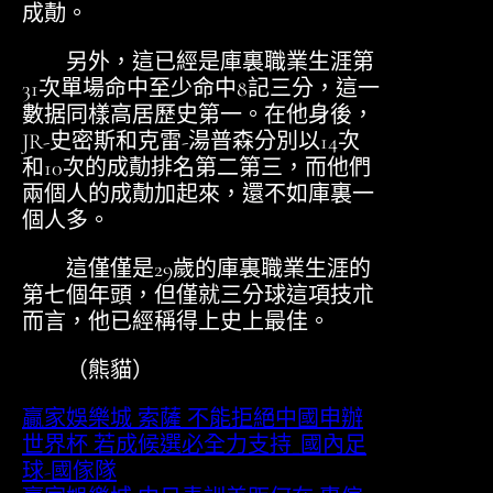
成勣。
另外，這已經是庫裏職業生涯第
31次單場命中至少命中8記三分，這一
數据同樣高居歷史第一。在他身後，
JR-史密斯和克雷-湯普森分別以14次
和10次的成勣排名第二第三，而他們
兩個人的成勣加起來，還不如庫裏一
個人多。
這僅僅是29歲的庫裏職業生涯的
第七個年頭，但僅就三分球這項技朮
而言，他已經稱得上史上最佳。
（熊貓）
贏家娛樂城 索薩 不能拒絕中國申辦
世界杯 若成候選必全力支持_國內足
球-國傢隊