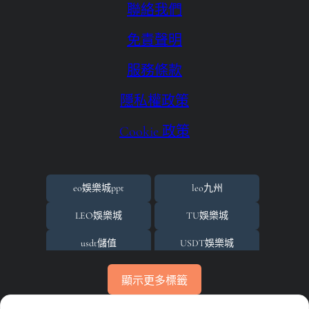
聯絡我們
優塔娛樂城下載ios
免責聲明
優塔娛樂城客服
服務條款
優塔娛樂城手機版下載
隱私權政策
免費送體驗金
Cookie 政策
六合彩即時
場中投注
場中投注基礎邏輯與核心價值
eo娛樂城ppt
leo九州
娛樂城
LEO娛樂城
TU娛樂城
娛樂城代理
usdt儲值
USDT娛樂城
娛樂城活動
usdt娛樂城體驗金
世界杯投注
顯示更多標籤
娛樂城詐騙
世界杯投注平台比較
世界杯投注攻略