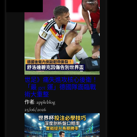
專
業
運
彩
賠
率
分
析
與
避
險
世足》痛失進攻核心後衛！
指
「最 get 運」德國隊面臨戰
南
術大重整
作者: appleblog
25/06/2026