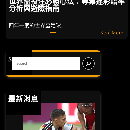
世界盃投注必勝心法：專業運彩賠率
戰
分析與避險指南
提
升
長
四年一度的世界盃足球…
期
:
Read More
勝
世
率
界
盃
Search
投
S
注
e
必
a
勝
r
心
c
法
h
最新消息
：
專
業
運
彩