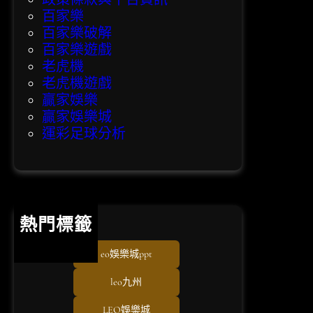
政策條款與平台資訊
百家樂
百家樂破解
百家樂遊戲
老虎機
老虎機遊戲
贏家娛樂
贏家娛樂城
運彩足球分析
熱門標籤
eo娛樂城ppt
leo九州
LEO娛樂城