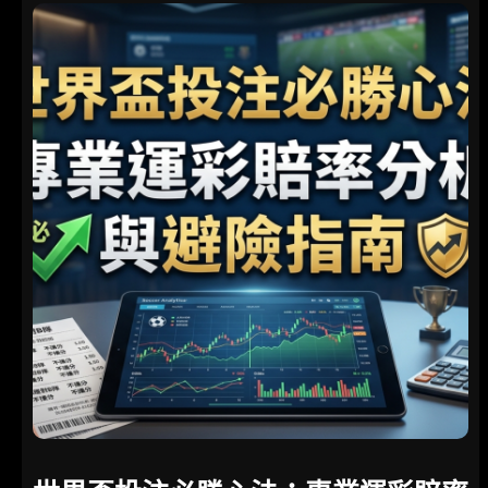
界
重
杯
整
投
注
必
學
技
巧
：
深
度
剖
析
盤
口
賠
率
，
實