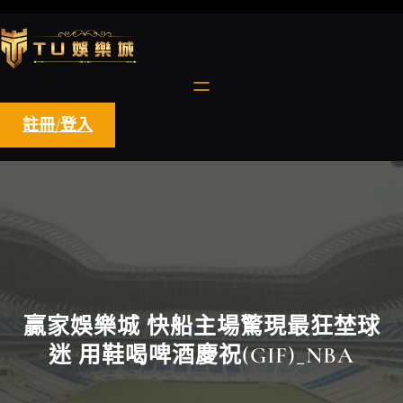
跳
至
主
要
內
容
註冊/登入
贏家娛樂城 快船主場驚現最狂埜球
迷 用鞋喝啤酒慶祝(GIF)_NBA