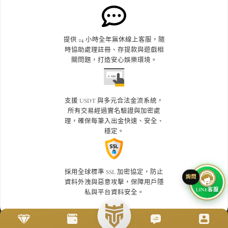
淘金娛樂城
世界盃
世界盃投注
百家樂
世界盃決賽
世足賠率運彩
提供 24 小時全年無休線上客服，隨
時協助處理註冊、存提款與遊戲相
百家樂破解
世足賽下注
九州娛樂leo
關問題，打造安心娛樂環境。
百家樂遊戲
九州娛樂城
九州娛樂城不出金
百家樂預測
九州娛樂城倒了
九州娛樂城洗錢
支援 USDT 與多元合法金流系統，
所有交易經過實名驗證與加密處
真人荷官
九州娛樂城評價
優塔娛樂城App
理，確保每筆入出金快速、安全、
穩定。
線上下注世足
優塔娛樂城下載
優塔娛樂城下載ios
老虎機遊戲
優塔娛樂城客服
優塔娛樂城手機版下載
採用全球標準 SSL 加密協定，防止
註冊送體驗金
免費送體驗金
六合彩即時
資料外洩與惡意攻擊，保障用戶隱
LINE客服
私與平台資料安全。
賓果賓果作弊
場中投注
場中投注基礎邏輯與核心價值
運彩足球分析
娛樂城
娛樂城代理