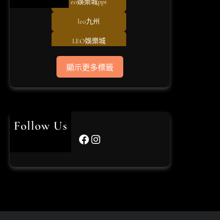
eo娛樂城ppt
leo九州
LEO娛樂城
TU娛樂城
顯示更多標籤
usdt儲值
USDT娛樂城
usdt娛樂城體驗金
Follow Us
Facebook
Instagram
世界杯投注
世界杯投注平台比較
世界杯投注攻略
世界盃
世界盃投注