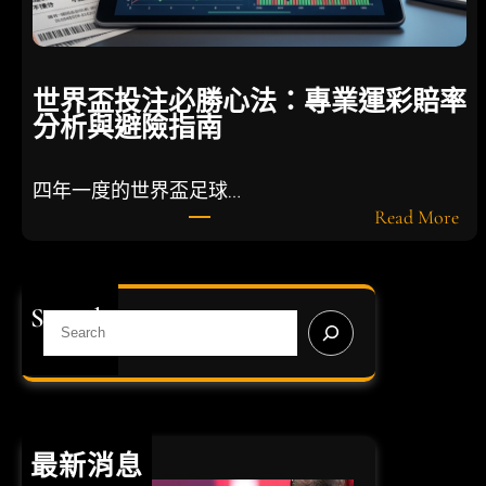
賠
率
，
實
世界盃投注必勝心法：專業運彩賠率
戰
分析與避險指南
提
升
長
四年一度的世界盃足球…
期
:
Read More
勝
世
率
界
盃
Search
投
S
注
e
必
a
勝
r
心
c
法
h
最新消息
：