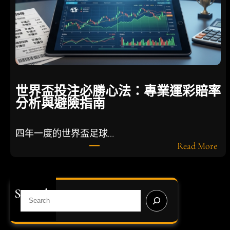
析
盤
口
賠
率
，
實
世界盃投注必勝心法：專業運彩賠率
戰
分析與避險指南
提
升
長
四年一度的世界盃足球…
期
:
Read More
勝
世
率
界
盃
Search
投
S
注
e
必
a