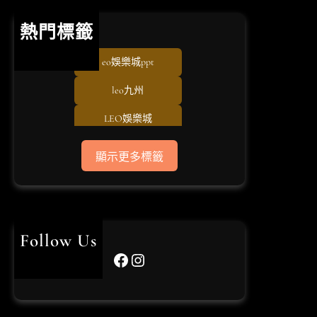
熱門標籤
eo娛樂城ppt
leo九州
LEO娛樂城
TU娛樂城
顯示更多標籤
usdt儲值
USDT娛樂城
usdt娛樂城體驗金
Follow Us
Facebook
Instagram
世界杯投注
世界杯投注平台比較
世界杯投注攻略