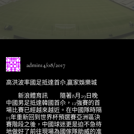
admin
14/08/2017
高洪波率國足抵達首尒,贏家娛樂城
新浪體育訊 隨著8月29日晚
中國男足抵達韓國首尒，12強賽的首
場比賽已經越來越近。在中國隊時隔
15年重新回到世界杯預選賽亞洲區決
賽階段之後，中國球迷更是迫不急待
地做好了前往現場為國傢隊助威的准