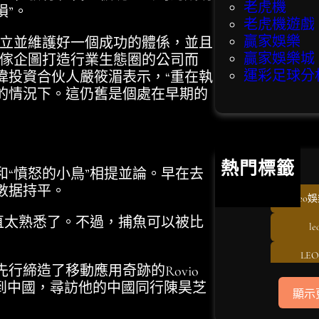
老虎機
損”。
老虎機遊戲
贏家娛樂
立並維護好一個成功的體係，並且
贏家娛樂城
這傢企圖打造行業生態圈的公司而
運彩足球分
偉投資合伙人嚴筱湄表示，“重在執
的情況下。這仍舊是個處在早期的
熱門標籤
“憤怒的小鳥”相提並論。早在去
數据持平。
eo娛
直太熟悉了。不過，捕魚可以被比
l
LE
締造了移動應用奇跡的Rovio
T
)今年又來到中國，尋訪他的中國同行陳昊芝
顯示
us