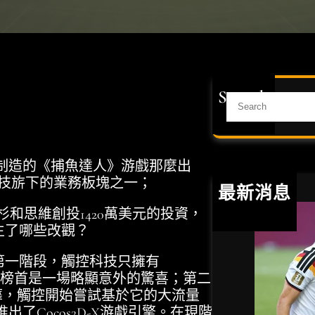
Search
S
e
a
r
造的《捕魚達人》游戲那麼出
c
技旂下的業務板塊之一；
h
最新消息
和思維創投1420萬美元的投資，
生了哪些改觀？
第一階段，觸控科技只擁有
tore的榜首是一場略顯意外的驚喜；第二
風靡，觸控開始嘗試基於它的大流量
Cocos2D-X游戲引擎。在現階