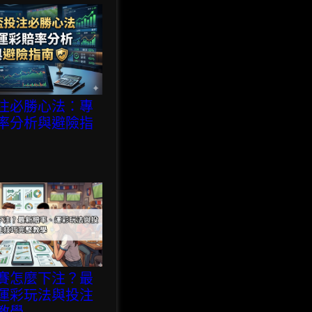
注必勝心法：專
率分析與避險指
賽怎麼下注？最
運彩玩法與投注