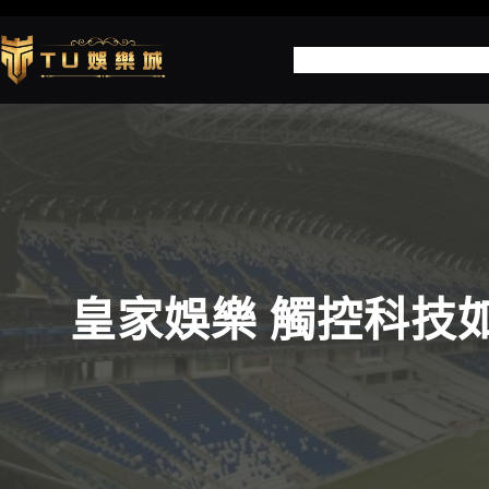
跳
至
世
主
要
內
容
皇家娛樂 觸控科技如