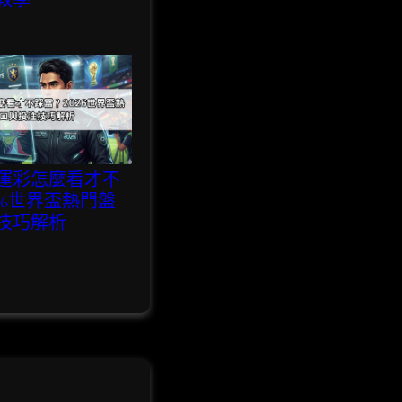
教學
運彩怎麼看才不
26世界盃熱門盤
技巧解析