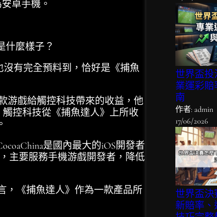
%為安卓手機。
是什麼樣子？
也沒有完全預料到，恰好是《捕魚
世界盃投
業運彩賠
南
款游戲給觸控科技帶來的收益，他
作者: admin
，觸控科技從《捕魚達人》上所收
17/06/2026
。
China是國內最大的iOS開發者
D-X，主要服務手機游戲開發者，降低
坦言，《捕魚達人》作為一款產品所
世界盃決
。
新賠率、