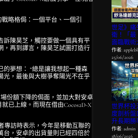
的戰略格侷：一個平台、一個引
世足》痛
衛！「最 
訴陳昊芝，觸控要做一個具有平
面臨戰術
網，再到譯言，陳昊芝試圖打造行
作者: applebl
25/06/2026
夢想： “總是讓我想起一種森
陽光，最後與大樹爭奪陽光不在乎
場份額下降的侷面，並加大對安卓
就已上線。而現在借由Cocos2D-X
世界杯投
度剖析盤
升長期勝
記者專訪時表示，今年是移動互聯的
作者: admin
萬台，安卓的出貨量則已經四倍於
18/06/2026