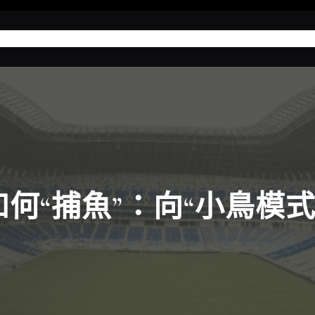
界杯投注攻略
運彩足球分析
場中投注
娛樂城推薦
何“捕魚”：向“小鳥模式