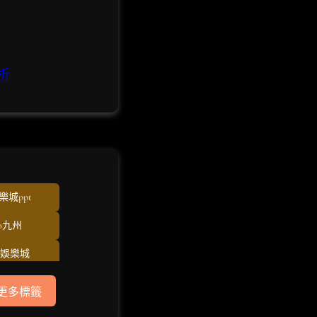
析
樂城ppt
eo九州
O娛樂城
U娛樂城
更多標籤
dt儲值