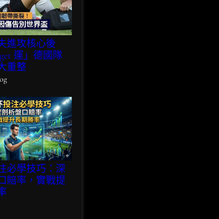
失進攻核心後
get 運」德國隊
大重整
og
注必學技巧：深
口賠率，實戰提
率