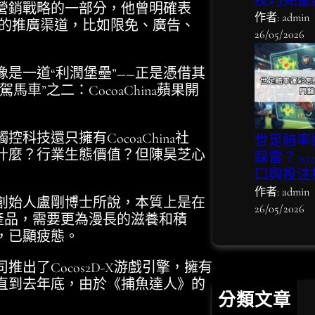
技巧完整
銷戰略的一部分，他曾明確表
作者: admin
的推廣渠道，比如限免、廣告、
26/05/2026
一道“利潤堡壘”――正是憑借其
”之二：CocoaChina蘋果開
還只擁有CocoaChina社
世足賠率
什麼？行業生態價值？但陳昊芝心
踩雷？20
口與投注
作者: admin
始人盧剛博士所說，本質上是在
26/05/2026
產品，需要更為漫長的滋養和積
，已顯疲態。
了Cocos2D-X游戲引擎，擁有
直到去年底，由於《捕魚達人》的
分類文章