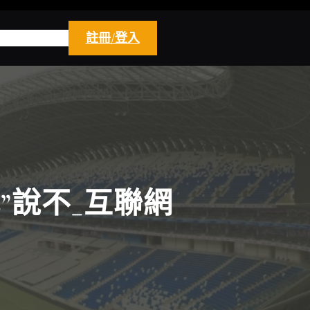
註冊/登入
”說不_互聯網