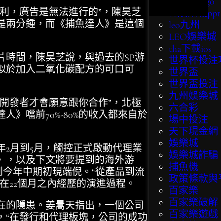
bingo bingo
利，廣告是無法進行的”，陳昊芝
eo娛樂城ppt
是兩分鍾，而《捕魚達人》是這個
leo九州
LEO娛樂城
tha下載ios
時間，陳昊芝說，與過去的SP游
世界杯投注
似於加入二氧化碳配方的可口可
世界盃
。
世界盃投注
九州娛樂城
開發者才會願意跟你合作”，北極
六合彩
》噹前70%-80%的收入都來自於
場中投注
天下現金網
娛樂城
2月到5月，觸控正式啟動代理業
娛樂城詐騙
》，以及下文將要提到的海外游
捕魚機
到今年中期初現端倪。“從產品到流
政策條款與
在22個月之內經歷的演進過程。
百家樂
百家樂破解
的隱患。姜暠天指出，一個公司
百家樂遊戲
，“在發行和代理板塊，公司的成功