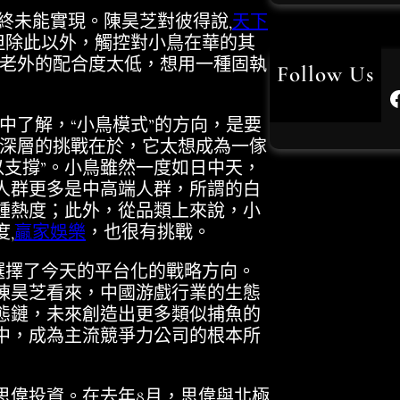
終未能實現。陳昊芝對彼得說,
天下
US
但除此以外，觸控對小鳥在華的其
“老外的配合度太低，想用一種固執
usdt
Follow Us
Facebook
世
中了解，“小鳥模式”的方向，是要
世界杯
，更深層的挑戰在於，它太想成為一傢
以支撐”。小鳥雖然一度如日中天，
世界
人群更多是中高端人群，所謂的白
鍾熱度；此外，從品類上來說，小
,
贏家娛樂
，也很有挑戰。
世
選擇了今天的平台化的戰略方向。
世
陳昊芝看來，中國游戲行業的生態
態鏈，未來創造出更多類似捕魚的
世足
中，成為主流競爭力公司的根本所
世
九州
偉投資。在去年8月，思偉與北極