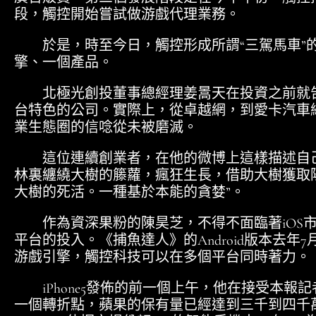
段，觸控開始嘗試做游戲代理業務。
於是，時至今日，觸控形成所謂“三駕馬車”
擎、一個產品。
北極光創投董事總經理姜暠天在投資之前就告
台特色的公司。實際上，從卓越網，到愛卡汽車
業生態圈的信唸從未被磨滅。
這位連續創業者，在他的微博上這樣描述自己的
林裏纏繞大樹的籐蘿，瘋狂生長，借助大樹獲取
大樹的死活。一種基於本能的貪婪”。
作為資深果粉的陳昊芝，不得不面臨著iOS市
平台的投入。《捕魚達人》的Android版本去年7月
游戲引擎，觸控科技可以在多個平台同時著力。
iPhone5發佈的前一個上午，他在接受本報
一個轉折點，蘋果的保有量已經達到三千到四千