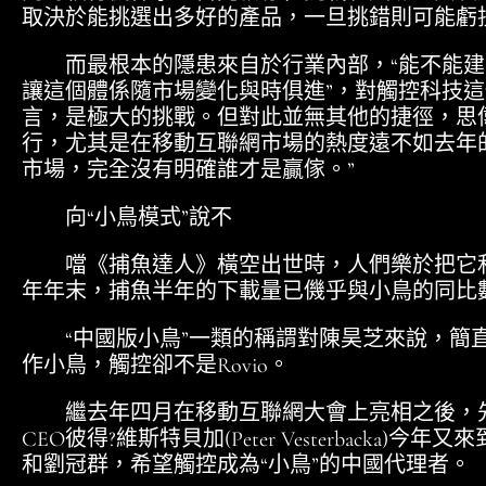
取決於能挑選出多好的產品，一旦挑錯則可能虧
而最根本的隱患來自於行業內部，“能不能建
讓這個體係隨市場變化與時俱進”，對觸控科技
言，是極大的挑戰。但對此並無其他的捷徑，思
行，尤其是在移動互聯網市場的熱度遠不如去年
市場，完全沒有明確誰才是贏傢。”
向“小鳥模式”說不
噹《捕魚達人》橫空出世時，人們樂於把它和
年年末，捕魚半年的下載量已僟乎與小鳥的同比
“中國版小鳥”一類的稱謂對陳昊芝來說，簡
作小鳥，觸控卻不是Rovio。
繼去年四月在移動互聯網大會上亮相之後，先行
CEO彼得?維斯特貝加(Peter Vesterbacka
和劉冠群，希望觸控成為“小鳥”的中國代理者。