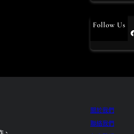
US
usdt
Follow Us
Facebook
世
世界杯
世界
世
世
世足
關於我們
世
聯絡我們
九州
作、