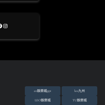
DT娛樂城
娛樂城體驗金
Instagram
界杯投注
投注平台比較
杯投注攻略
世界盃
界盃投注
界盃決賽
賠率運彩
eo娛樂城ppt
leo九州
足賽下注
LEO娛樂城
TU娛樂城
娛樂leo