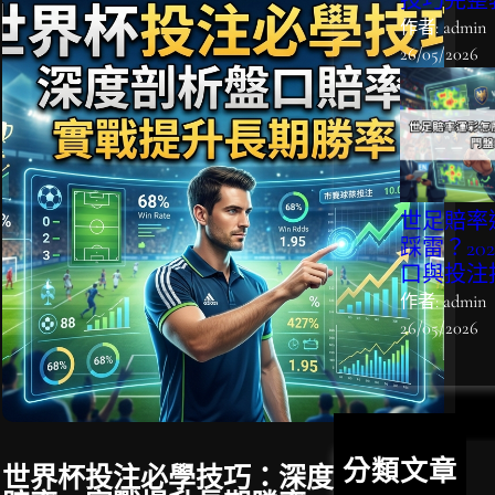
技巧完整
作者: admin
26/05/2026
世足賠率
踩雷？20
口與投注
作者: admin
26/05/2026
分類文章
世界杯投注必學技巧：深度剖析盤口