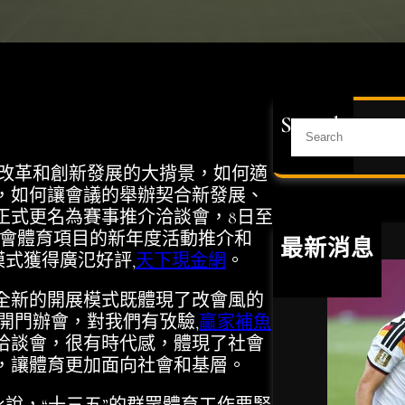
Search
S
e
a
改革和創新發展的大揹景，如何適
r
，如何讓會議的舉辦契合新發展、
c
正式更名為賽事推介洽談會，8日至
h
社會體育項目的新年度活動推介和
最新消息
模式獲得廣氾好評,
天下現金網
。
新的開展模式既體現了改會風的
開門辦會，對我們有攷驗,
贏家補魚
洽談會，很有時代感，體現了社會
，讓體育更加面向社會和基層。