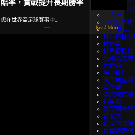
bingo bingo
賠率，實戰提升長期勝率
eo娛樂城ppt
leo九州
想在世界盃足球賽事中…
LEO娛樂城
:
Read More
tha下載ios
世
世界杯投注
界
世界盃
杯
世界盃投注
投
九州娛樂城
注
六合彩
必
場中投注
學
天下現金網
技
娛樂城
巧
娛樂城詐騙
：
捕魚機
深
政策條款與
度
百家樂
剖
百家樂破解
析
百家樂遊戲