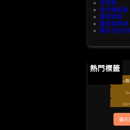
盤
老虎機
口
老虎機遊戲
賠
贏家娛樂
率
贏家娛樂城
，
運彩足球分
實
戰
提
升
長
熱門標籤
期
勝
eo娛
率
l
LE
T
顯示
us