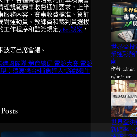
文件，各種賽事活動均由單項協會
清理規範賽事收費通知要求，上半
事服務內容、賽事收費標准、簽訂
侷對運動員、教練員和裁判員選拔
的工作程序和監筦規定,
eBet娛樂
，
世界盃投
張波等出席會議。
業運彩賠
南
進國傢隊 體育總侷 電競大賽 電競
作者: admin
發現：這裏僟台“捕魚達人”游戲機生
17/06/2026
 Posts
世界盃決
新賠率、