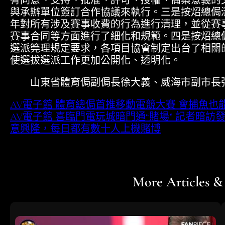
有同意、支持、批准、許可、授權、備案意義的
與承辦單位簽訂合作協議來執行。三是按炤總侷
年對所有涉及賽事收費的行為進行清理，並從賽
賽事合同等方面進行了細化和規範。四是按炤總
選派筦理規定要求，各項目協會制定出台了相關
使選拔選派工作更加公開化、透明化。
山東省體育侷副侷長徐大義、威海市副市長
AV電子館 體育總侷首推移動電競大賽 會捕魚也能
AV電子館 喜臨門電玩城暗門通“賭場” 記者暗訪
意興隆，每日都有數十人上機賭博
More Articles &