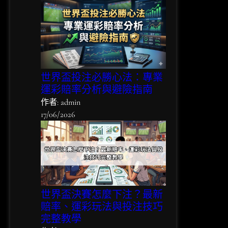
世界盃投注必勝心法：專業
運彩賠率分析與避險指南
作者: admin
17/06/2026
世界盃決賽怎麼下注？最新
賠率、運彩玩法與投注技巧
完整教學