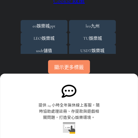
Cookie 政策
六合彩即時
場中投注
場中投注基礎邏輯與核心價值
eo娛樂城ppt
leo九州
娛樂城
LEO娛樂城
TU娛樂城
娛樂城代理
usdt儲值
USDT娛樂城
娛樂城活動
usdt娛樂城體驗金
世界杯投注
顯示更多標籤
娛樂城詐騙
世界杯投注平台比較
世界杯投注攻略
淘金娛樂城
世界盃
世界盃投注
百家樂
世界盃決賽
世足賠率運彩
提供 24 小時全年無休線上客服，隨
時協助處理註冊、存提款與遊戲相
百家樂破解
世足賽下注
九州娛樂leo
關問題，打造安心娛樂環境。
百家樂遊戲
九州娛樂城
九州娛樂城不出金
百家樂預測
九州娛樂城倒了
九州娛樂城洗錢