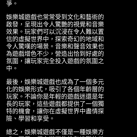
爭。
娛樂城遊戲也常常受到文化和藝術的
啟發，呈現出令人驚艷的視覺和音樂
效果。玩家們可以沉浸在令人難以置
信的虛擬世界中，探索奇幻的地域和
令人驚嘆的場景。音樂和聲音效果也
為遊戲增色不少，營造出恰到好處的
氛圍，讓玩家完全投入遊戲的氛圍之
中。
最後，娛樂城遊戲也成為了一個多元
化的娛樂形式，吸引了各個年齡層的
玩家。不論你是年輕的遊戲迷還是年
長的玩家，這些遊戲都提供了一個獨
特的機會，讓你在虛擬世界中盡情探
險、學習和享受。
總之，娛樂城遊戲不僅是一種娛樂方