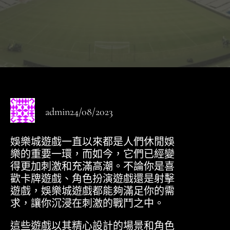
admin
24/08/2023
娛樂城遊戲一直以來都是人們休閒娛
樂的重要一環，而如今，它們已經變
得更加刺激和充滿高潮。不論你是喜
歡卡牌遊戲、角色扮演遊戲還是射擊
遊戲，娛樂城遊戲都能夠滿足你的需
求，讓你沉浸在刺激的戰鬥之中。
這些遊戲以其精心設計的場景和角色