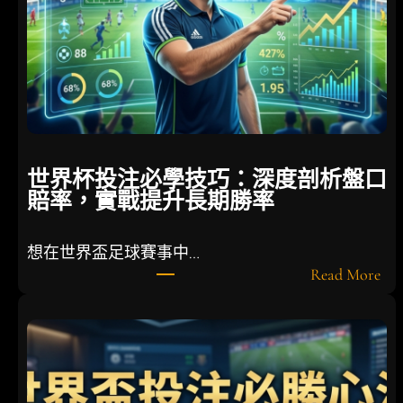
「
最
g
e
t
運
」
德
世界杯投注必學技巧：深度剖析盤口
國
賠率，實戰提升長期勝率
隊
面
臨
想在世界盃足球賽事中…
戰
:
Read More
術
世
大
界
重
杯
整
投
注