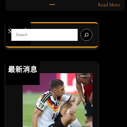
期
:
Read More
勝
世
率
界
盃
Search
投
S
注
e
必
a
勝
r
心
c
法
h
最新消息
：
專
業
運
彩
賠
率
分
析