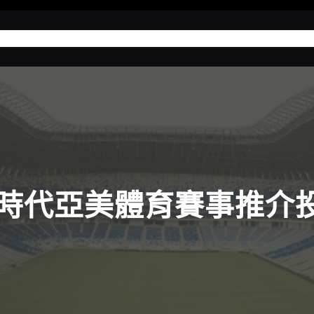
界杯投注攻略
運彩足球分析
場中投注
娛樂城推薦
杯時代亞美體育賽事推介