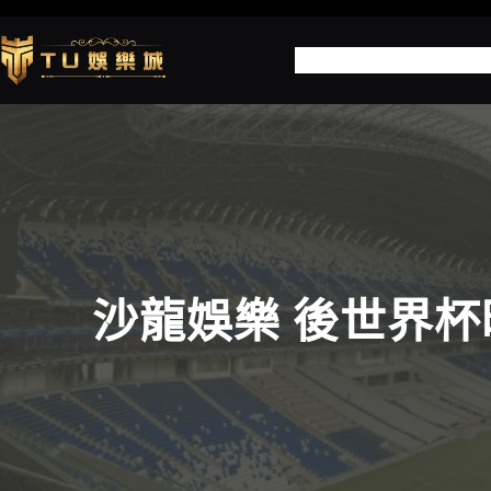
跳
至
世
主
要
內
容
沙龍娛樂 後世界