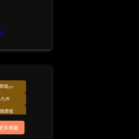
析
樂城ppt
eo九州
O娛樂城
U娛樂城
更多標籤
dt儲值