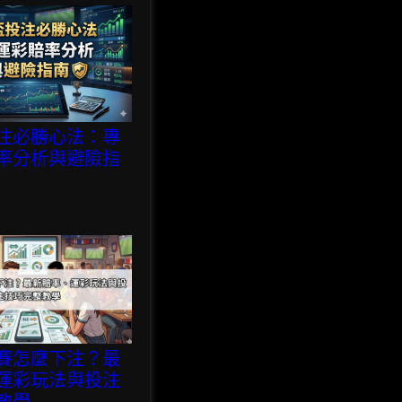
注必勝心法：專
率分析與避險指
賽怎麼下注？最
運彩玩法與投注