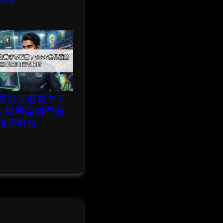
教學
運彩怎麼看才不
26世界盃熱門盤
技巧解析