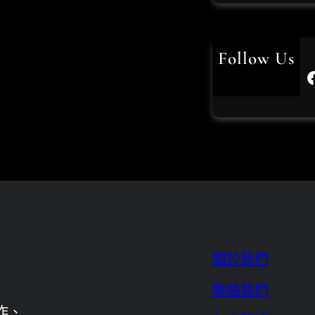
提
US
升
長
usdt
Follow Us
期
Facebook
世
勝
率
世界杯
世界
世
世
世足
關於我們
世
聯絡我們
九州
作、