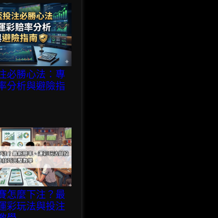
注必勝心法：專
率分析與避險指
賽怎麼下注？最
運彩玩法與投注