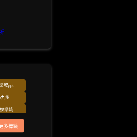
析
樂城ppt
eo九州
O娛樂城
U娛樂城
更多標籤
dt儲值