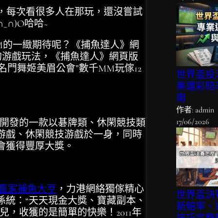
，每次看很多人在那玩，還沒嘗試
∩)O哈哈~
的一緻期待呢？《捕魚達人》網
閑的游戲玩法，《捕魚達人》網頁版
名門舞姬美眉公會”數千MM玩傢12
世界盃投
業運彩賠
南
作者: admin
17/06/2026
開發的一款以碁牌類、休閑競技類
游戲、休閑競技游戲於一身，同時
會獲得豐厚大獎。
贏家補魚大亨
，力港網絡獨傢精心
世界盃決
係統：“天天現金大獎、寶藏副本、
新賠率、
，收獲的是簡單的快樂！2011年