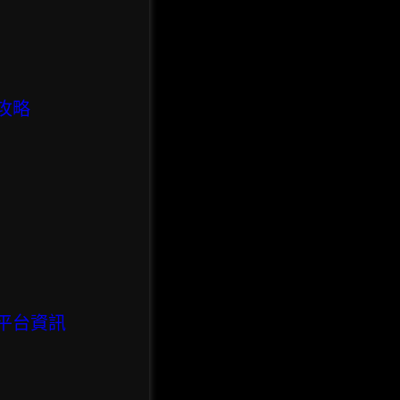
攻略
平台資訊