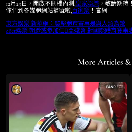
12月29日，開啟不刪檔內測,
皇家娛樂
，敬請期待
傢們到各媒體網站搶號啦,
百家樂
！官網
東方娛樂 新華網：襲擊體育賽事是與人類為敵
eBet娛樂 朝尟或參加仁亞殘會 對國際體育賽事
More Articles &