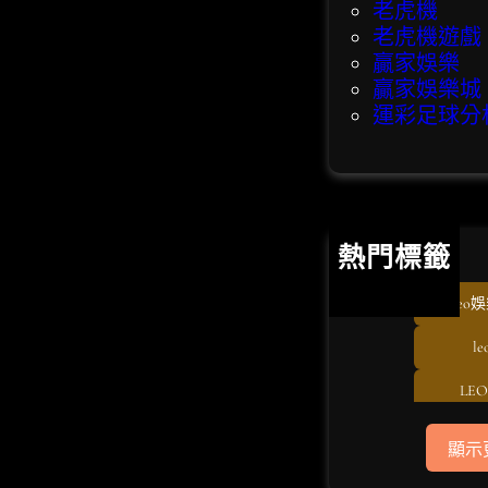
杯
老虎機
投
老虎機遊戲
注
贏家娛樂
必
贏家娛樂城
學
運彩足球分
技
巧
：
深
度
熱門標籤
剖
析
eo娛
盤
l
口
賠
LE
率
，
T
顯示
實
us
戰