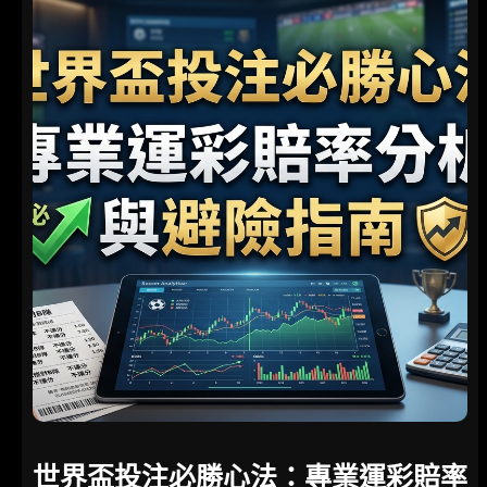
》
痛
失
進
攻
核
心
後
衛
！
「
最
g
e
t
運
」
德
世界盃投注必勝心法：專業運彩賠率
國