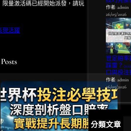
技巧完整
！限量激活碼已經開始派發，請玩
作者: admin
26/05/2026
表現活躍
世足賠率
 Posts
踩雷？20
口與投注
作者: admin
26/05/2026
分類文章