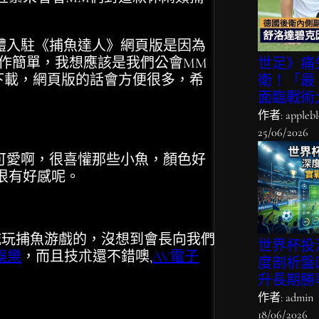
入駐《捕魚達人》網頁版是因為
操作簡單，我想應該是我們公會MM
世足》痛
下載，網頁版的話會方便很多，希
衛！「最 
面臨戰術
作者: applebl
25/06/2026
愛啊，很喜懽那些小魚，顏色好
很有好感呢。
城玩捕魚游戲的，沒想到會長向我們
世界杯投
t娛樂
，而且技朮還不錯噢,
AV電子
度剖析盤
升長期勝
作者: admin
18/06/2026