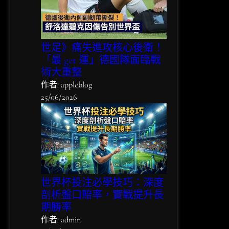
析
與
避
險
世足》痛失進攻核心後衛！
指
「最 get 運」德國隊面臨戰
南
術大重整
作者: appleblog
25/06/2026
世界杯投注必學技巧：深度
剖析盤口賠率，實戰提升長
期勝率
作者: admin