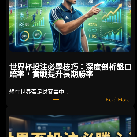
！
「
最
g
e
t
運
」
德
世界杯投注必學技巧：深度剖析盤口
國
賠率，實戰提升長期勝率
隊
面
臨
想在世界盃足球賽事中…
戰
:
Read More
術
世
大
界
重
杯
整
投
注