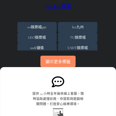
Cookie 政策
六合彩即時
場中投注
場中投注基礎邏輯與核心價值
eo娛樂城ppt
leo九州
娛樂城
LEO娛樂城
TU娛樂城
娛樂城代理
usdt儲值
USDT娛樂城
娛樂城活動
usdt娛樂城體驗金
世界杯投注
顯示更多標籤
娛樂城詐騙
世界杯投注平台比較
世界杯投注攻略
淘金娛樂城
世界盃
世界盃投注
百家樂
世界盃決賽
世足賠率運彩
提供 24 小時全年無休線上客服，隨
時協助處理註冊、存提款與遊戲相
百家樂破解
世足賽下注
九州娛樂leo
關問題，打造安心娛樂環境。
百家樂遊戲
九州娛樂城
九州娛樂城不出金