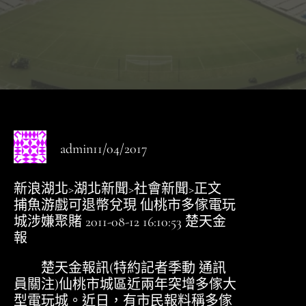
admin
11/04/2017
新浪湖北>湖北新聞>社會新聞>正文
捕魚游戲可退幣兌現 仙桃市多傢電玩
城涉嫌聚賭 2011-08-12 16:10:53 楚天金
報
楚天金報訊(特約記者季動 通訊
員關注)仙桃市城區近兩年突增多傢大
型電玩城。近日，有市民報料稱多傢