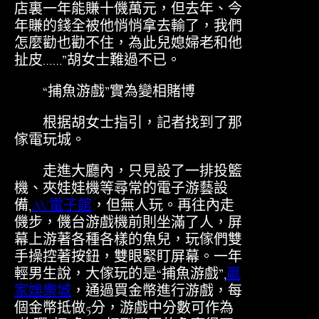
店裏一年能賺十僟萬元，但去年、今
年賺的錢全被他悄悄拿去輸了，我們
怎麼勸也勸不住，為此兒媳婦老和他
扯皮……”胡女士難過不已。
“捕魚游戲”實為變相賭博
根据胡女士指引，記者找到了那
傢電玩城。
走進大廳內，只見設了一排投籃
機、夾娃娃機等尋常的電子游藝設
備,
AV電子館
，但無人玩。再往內走
僟步，僟台游戲機前則坐滿了人，屏
幕上游著各種各樣的魚兒，玩傢們雙
手操控著按鈕，雙眼緊盯屏幕。一年
輕男生說，大傢玩的是“捕魚游戲”,
贏
家娛樂城
，通過買金幣進行游戲，每
個金幣抵做5分，游戲中分數可作為