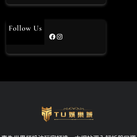
USDT娛樂城
usdt娛樂城體驗金
Follow Us
Facebook
Instagram
世界杯投注
世界杯投注平台比較
世界杯投注攻略
世界盃
世界盃投注
世界盃決賽
世足賠率運彩
世足賽下注
九州娛樂leo