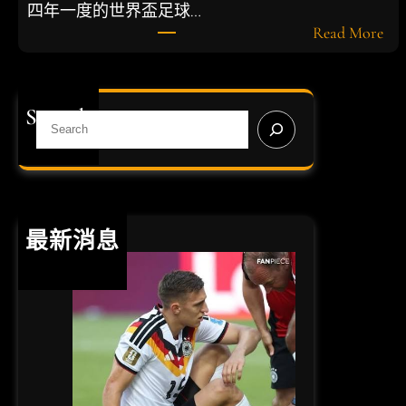
長
四年一度的世界盃足球…
期
:
Read More
勝
世
率
界
盃
Search
投
S
注
e
必
a
勝
r
心
c
法
h
最新消息
：
專
業
運
彩
賠
率
分