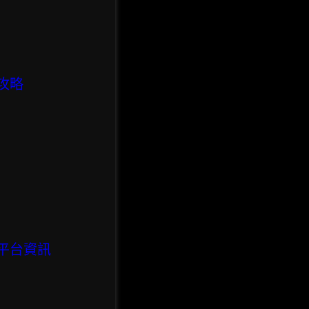
攻略
平台資訊