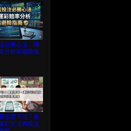
注必勝心法：專
率分析與避險指
賽怎麼下注？最
運彩玩法與投注