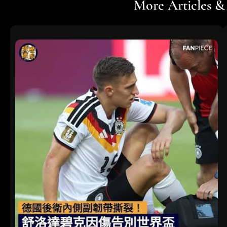
More Articles &