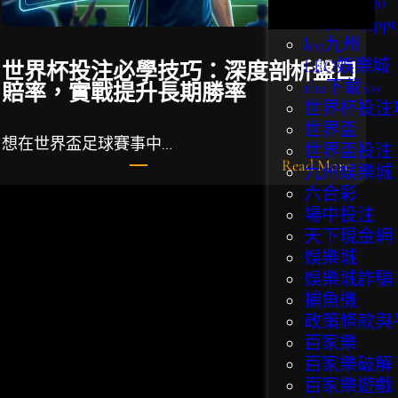
bingo bingo
eo娛樂城ppt
leo九州
LEO娛樂城
世界杯投注必學技巧：深度剖析盤口
tha下載ios
賠率，實戰提升長期勝率
世界杯投注
世界盃
想在世界盃足球賽事中…
世界盃投注
:
Read More
九州娛樂城
世
六合彩
界
場中投注
杯
天下現金網
投
娛樂城
注
娛樂城詐騙
必
捕魚機
學
政策條款與
技
百家樂
巧
百家樂破解
：
百家樂遊戲