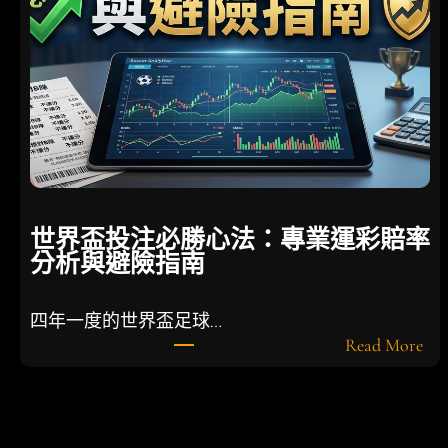
衛
！
「
最
g
e
t
運
」
德
世界盃投注必勝心法：專業運彩賠率
國
分析與避險指南
隊
面
臨
四年一度的世界盃足球…
戰
:
Read More
術
世
大
界
重
盃
整
投