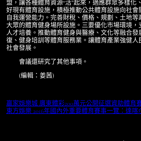
盟，讓各種體育資源“活”起來，適應群眾多樣化
好現有體育設施，積極推動公共體育設施向社會
自我運營能力。完善財稅、價格、規劃、土地等
大眾的體育健身場所設施。三要優化市場環境，
人才培養。推動體育健身與醫療、文化等融合發
復、健身培訓等體育服務業。讓體育產業強健人
社會發展。
會議還研究了其他事項。
(編輯：姜茜)
贏家娛樂城 廣東體彩200萬元公開征選資助體育
東方娛樂 2016年國內外重要體育賽事一覽：達喀