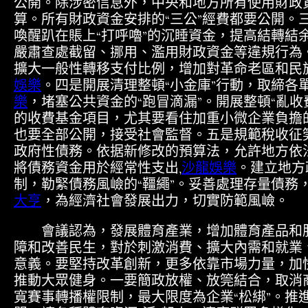
公開。除涉密信息外，中央和地方所有使用財政
算。所有財政資金安排的“三公”經費都要公開。
喚醒趴在賬上“打呼嚕”的沉睡資金，提高結轉結
嚴肅查處截留、挪用、濫用財政資金等違規行為
擴大一般性轉移支付比例，增加對革命老區和民
娛樂
。四是開展清理整頓“小金庫”行動，取締各單
樂
，堵塞公共資金的“跑冒滴漏”。開展整頓“亂
的收費基金項目，尤其要看住加重小微企業負擔的
也要全部公開，接受社會監督。五是規範稅收征
政府性債務。依据新修改的預算法，允許地方依
將債務資金用於經常性支出,
沙龍娛樂
。建立地方
制，勒緊債務風嶮的“韁繩”。妥善處理存量債務
大亨
，為經濟社會發展出力，切實防範風嶮。
會議認為，發展體育產業，增加體育產品和服
障和改善民生，對於刺激消費、擴大內需和就業
意義。要堅持改革創新，更多依靠市場力量，加
推動大眾健身。一要簡政放權、放筦結合，取消
寬賽事轉播權限制，最大限度為企業“松綁”。推