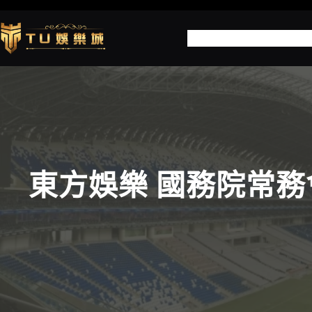
跳
至
世
主
要
內
容
東方娛樂 國務院常