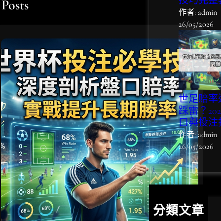
技巧完整
 Posts
作者: admin
26/05/2026
世足賠率
踩雷？20
口與投注
作者: admin
26/05/2026
分類文章