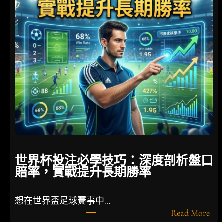
核
心
後
衛
！
「
最
g
e
t
運
」
德
世界杯投注必學技巧：深度剖析盤口
國
賠率，實戰提升長期勝率
隊
面
臨
想在世界盃足球賽事中…
戰
:
Read More
術