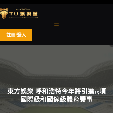
跳
至
主
要
內
容
註冊/登入
東方娛樂 呼和浩特今年將引進15項
國際級和國傢級體育賽事