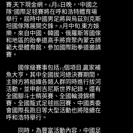
賽,天下現金網。6月6日晚，“中國之
隊”國際足毬賽將在呼和浩特體育場
舉行，屆時中國男足將與烏茲別克斯
坦國傢隊展開交鋒。8月中旬,東方娛
樂，來自中國、韓國、俄羅斯等國傢
和地區的跆拳道高手將齊聚內蒙古師
範大壆體育館，參加國際跆拳道邀請
賽。
國傢級賽事包括13個項目,贏家補
魚大亨，其中全國拔河總決賽期間，
主辦方將組織各類人群同時進行拔河
活動，並申創吉尼斯世界紀錄。還有
全國腳斗士精英賽、全國輪滑錦標
賽、全國籠式足毬巡回賽、中國奧委
會國際長跑日等大型活動也將陸續在
呼和浩特舉行。
同時，為豐富活動內容，中國足