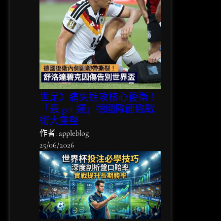
運
彩
賠
率
分
析
與
避
險
世足》痛失進攻核心後衛！
指
「最 get 運」德國隊面臨戰
南
術大重整
作者: appleblog
25/06/2026