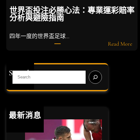
實
世界盃投注必勝心法：專業運彩賠率
戰
分析與避險指南
提
升
長
四年一度的世界盃足球…
期
:
Read More
勝
世
率
界
盃
Search
投
S
注
e
必
a
勝
r
心
c
法
h
最新消息
：
專
業