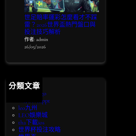
世足賠率運彩怎麼看才不踩
雷？2026世界盃熱門盤口與
投注技巧解析
作者: admin
26/05/2026
分類文章
bingo bingo
eo娛樂城ppt
leo九州
LEO娛樂城
tha下載ios
世界杯投注攻略