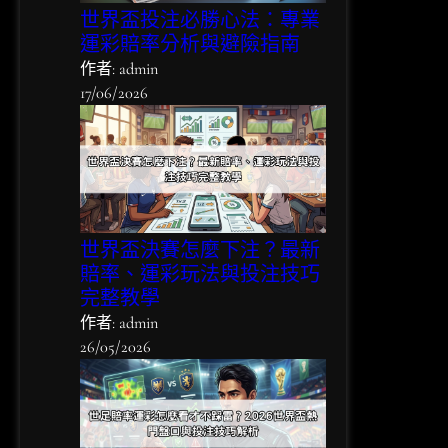
世界盃投注必勝心法：專業
運彩賠率分析與避險指南
作者: admin
17/06/2026
世界盃決賽怎麼下注？最新
賠率、運彩玩法與投注技巧
完整教學
作者: admin
26/05/2026