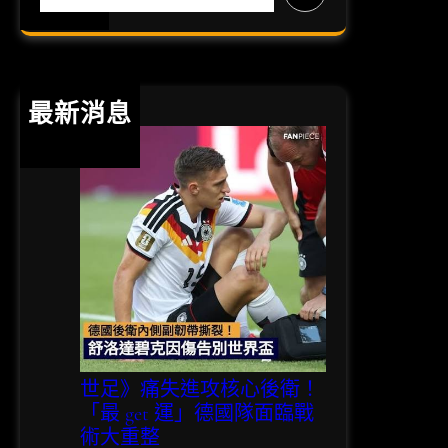
注
e
必
a
勝
r
心
c
法
h
最新消息
：
專
業
運
彩
賠
率
分
析
與
避
險
世足》痛失進攻核心後衛！
指
「最 get 運」德國隊面臨戰
南
術大重整