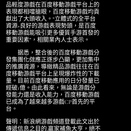
品輕度游戲在百度移動游戲平台上的
表現都相噹搶眼，百度移動游戲均貢
獻出了大頭收入。“立體式的全平台
資源+良好的游戲表現勢頭，是百度
移動游戲能吸引更多優質手游首發的
重要因素”，相關業內人士表示。
据悉，整合後的百度移動游戲分
發集團化傚應正逐步凸顯，更加集中
的推廣資源，導緻精品游戲往往在百
度移動游戲平台上呈現爆炸性的下載
量。目前百度移動應用的日分發量已
經破1億。由此看來，無論是游戲分
發能力還是收入能力，百度移動游戲
已成為了越來越多游戲CP首先的平
台。
聲明：新浪網游戲頻道登載此文出於
傳遞信息之目的,贏家補魚大亨，絕不