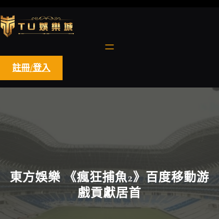
跳
至
主
要
內
容
註冊/登入
東方娛樂 《瘋狂捕魚2》百度移動游
戲貢獻居首