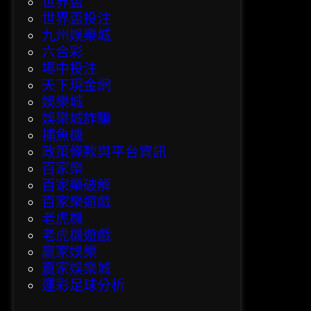
世界盃
世界盃投注
九州娛樂城
六合彩
場中投注
天下現金網
娛樂城
娛樂城詐騙
捕魚機
政策條款與平台資訊
百家樂
百家樂破解
百家樂遊戲
老虎機
老虎機遊戲
贏家娛樂
贏家娛樂城
運彩足球分析