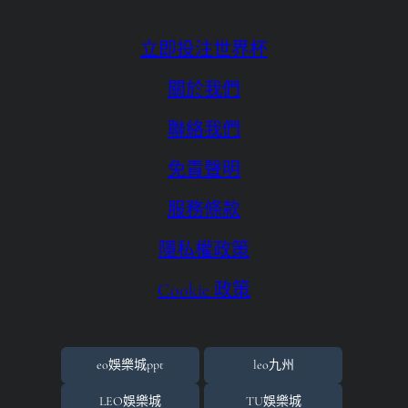
九州娛樂城評價
立即投注世界杯
優塔娛樂城App
關於我們
優塔娛樂城下載
聯絡我們
優塔娛樂城下載ios
免責聲明
優塔娛樂城客服
服務條款
優塔娛樂城手機版下載
隱私權政策
免費送體驗金
Cookie 政策
六合彩即時
場中投注
場中投注基礎邏輯與核心價值
eo娛樂城ppt
leo九州
娛樂城
LEO娛樂城
TU娛樂城