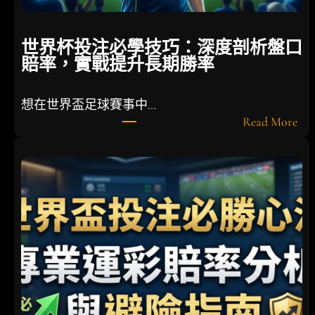
」
德
世界杯投注必學技巧：深度剖析盤口
國
賠率，實戰提升長期勝率
隊
面
臨
想在世界盃足球賽事中…
戰
:
Read More
術
世
大
界
重
杯
整
投
注
必
學
技
巧
：
深