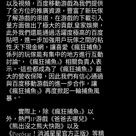
以及視頻，百度移動游戲為我們提供
了全方位的推廣資源，豐富了新玩傢
了解游戲的渠道，在游戲的下載引入
量方面做出了極大的貢獻,皇家娛樂，
此外我們還能通過活躍度極高的百度
貼吧，進一步加強用戶玩傢之間的粘
性,天下現金網，讓喜愛《瘋狂捕魚》
係列的玩傢能有集中的地方進行互動
討論”，《瘋狂捕魚2》相關負責人表
示。“這些都成為了《瘋狂捕魚2》最
大的營收保障，因此我們有信心通過
與百度移動游戲的進一步合作，讓
《瘋狂捕魚3》再度掀起一輪捕魚風
暴。”
實際上，除《瘋狂捕魚2》以
外，熱門IP游戲《爸爸去哪兒》、
《熊出沒之熊大快跑》以及
《PopStar！消滅星星官方正版》等精