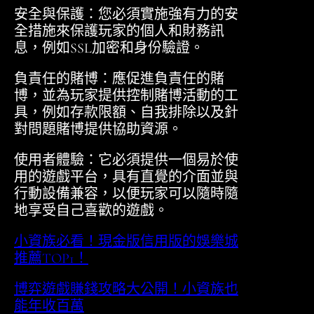
安全與保護：您必須實施強有力的安
全措施來保護玩家的個人和財務訊
息，例如SSL加密和身份驗證。
負責任的賭博：應促進負責任的賭
博，並為玩家提供控制賭博活動的工
具，例如存款限額、自我排除以及針
對問題賭博提供協助資源。
使用者體驗：它必須提供一個易於使
用的遊戲平台，具有直覺的介面並與
行動設備兼容，以便玩家可以隨時隨
地享受自己喜歡的遊戲。
小資族必看！現金版信用版的娛樂城
推薦TOP1！
博弈遊戲賺錢攻略大公開！小資族也
能年收百萬