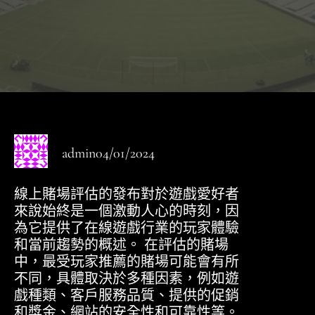
admin
04/01/2024
線上賭場評估的發布對於遊戲愛好者
來說始終是一個激動人心的時刻，因
為它提供了在線遊戲行業的玩家體驗
和當前趨勢的概述。 在評估的賭場
中，最受玩家推薦的賭場可能會有所
不同，具體取決於多種因素，例如遊
戲種類、客戶服務品質、提供的促銷
和獎金、網站的安全性和可靠性等。