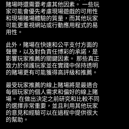
賭場時還需要考慮其他因素。 一些玩
家可能會優先考慮現場遊戲的可用性
和現場賭場體驗的質量，而其他玩家
可能更重視網站或行動應用程式的易
用性。
此外，賭場在快速和公平支付方面的
聲譽，以及對負責任博彩的承諾，是
影響玩家推薦的關鍵因素。 那些真正
致力於保護玩家並在實踐中保持透明
的賭場更有可能獲得高評級和推薦。
最受玩家推薦的線上賭場將是最適合
每個玩家的個人需求和偏好的線上賭
場。 在做出決定之前研究和比較不同
的選擇非常重要，並且利用其他玩家
的意見和經驗可以在過程中提供很大
的幫助。