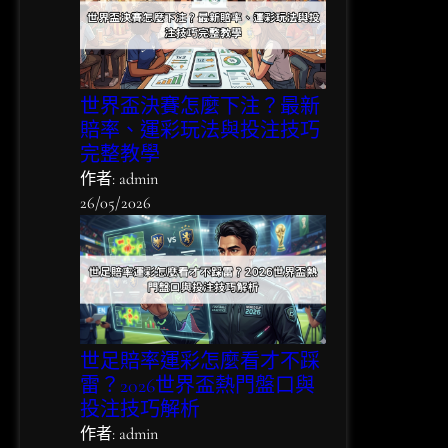
世界盃決賽怎麼下注？最新
賠率、運彩玩法與投注技巧
完整教學
作者: admin
26/05/2026
世足賠率運彩怎麼看才不踩
雷？2026世界盃熱門盤口與
投注技巧解析
作者: admin