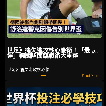
世足》痛失進攻核心後衛！「最 get
運」德國隊面臨戰術大重整
世足》痛失進攻核心後…
:
Read More
世
足
》
痛
失