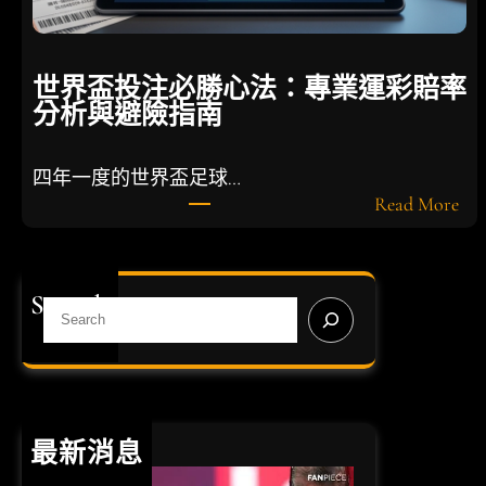
率
，
實
世界盃投注必勝心法：專業運彩賠率
戰
分析與避險指南
提
升
長
四年一度的世界盃足球…
期
:
Read More
勝
世
率
界
盃
Search
投
S
注
e
必
a
勝
r
心
c
法
h
最新消息
：