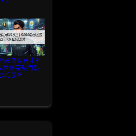
教學
運彩怎麼看才不
26世界盃熱門盤
技巧解析