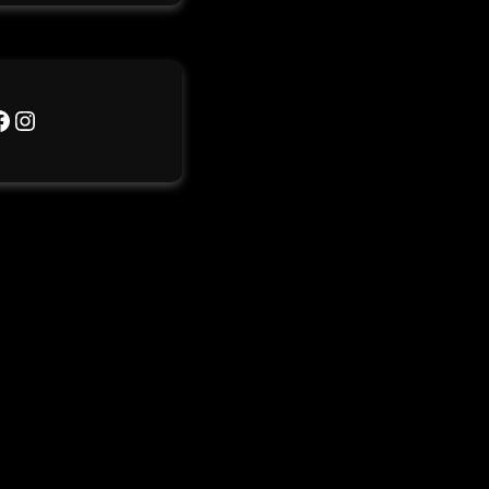
DT娛樂城
娛樂城體驗金
Instagram
界杯投注
投注平台比較
杯投注攻略
世界盃
界盃投注
界盃決賽
賠率運彩
足賽下注
娛樂leo