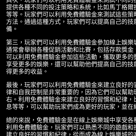
其次，玩家們可以利用免費體驗金來測試不同的
提供各種不同的投注策略和系統，比如馬丁格爾投注法
等等。玩家們可以利用免費體驗金來測試這些策
方法。通過這種方式，玩家們可以提高自己的技
備。
第三，玩家們可以利用免費體驗金參加線上娛樂
通常會舉辦各種促銷活動和比賽，包括存款獎金
可以利用免費體驗金參加這些活動，獲取更多的
享受更多的娛樂，還可以幫助他們提高自己的技
得更多的收益。
最後，玩家們可以利用免費體驗金來建立良好的
律和自我控制是非常重要的，因為它們可以幫助
右。利用免費體驗金來建立良好的習慣和紀律，
息等等，可以幫助玩家們成為更好的玩家，並在
總的來說，免費體驗金是在線上娛樂城中享受各
利用免費體驗金，玩家們可以熟悉不同的遊戲和
建立良好的習慣和紀律，從而成為線上娛樂城的