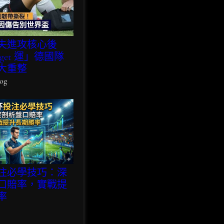
失進攻核心後
get 運」德國隊
大重整
og
注必學技巧：深
口賠率，實戰提
率