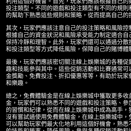
利用這個好機會。首先，玩家們應該根據自己的
投注類型。不同的遊戲和投注類型有不同的規則
的幫助下熟悉這些規則和策略，從而提高自己的
其次，玩家們應該注意自己的投注策略和風險控
根據自己的資金狀況和風險承受能力制定適合自
保持冷靜和理智。此外，玩家們還可以通過分散
和投注類型等方式降低風險，保障自己的賭博體
最後，玩家們應該密切關注線上娛樂城的各種促
趣和技能參與其中。這些促銷活動和比賽通常可
金獎勵、免費投注、折扣優惠等等，有助於玩家
和樂趣。
總之，免費體驗金是在線上娛樂城中獲取更多收
金，玩家們可以熟悉不同的遊戲和投注策略、參
的習慣和紀律，從而在線上娛樂城中成為高手，
沒有嘗試過使用免費體驗金，在線上娛樂城中，
可以幫助玩家們最大化地利用這個好機會，熟悉