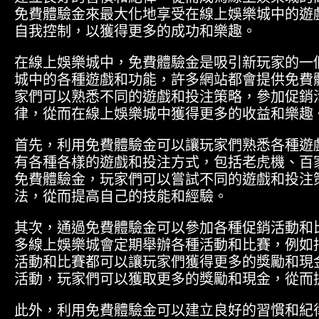
免費體驗金來最大化地享受在線上娛樂城中的遊
自我控制，以獲得更多的成功和樂趣。
在線上娛樂城中，免費體驗金是吸引新玩家的一
城中的各種遊戲和功能，許多網站都會提供免費
家們可以熟悉不同的遊戲和投注策略，參加促銷
律，從而在線上娛樂城中獲得更多的收益和樂趣
首先，利用免費體驗金可以讓玩家們熟悉各種遊
有各種各樣的遊戲和投注方式，包括老虎機、百
免費體驗金，玩家們可以嘗試不同的遊戲和投注
法，從而提高自己的技能和經驗。
其次，通過免費體驗金可以參加各種促銷活動和
多線上娛樂城會定期舉辦各種活動和比賽，例如
活動和比賽都可以讓玩家們獲得更多的獎勵和現
活動，玩家們可以獲取更多的獎勵和現金，從而
此外，利用免費體驗金可以建立良好的習慣和紀