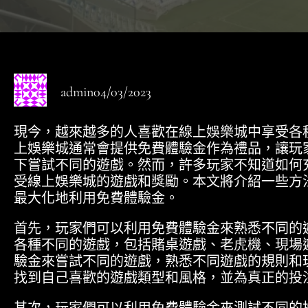
admin
04/03/2023
現今，越來越多的人喜歡在線上娛樂城中享受各
上娛樂城通常會提供免費體驗金作為禮品，讓玩
下嘗試不同的遊戲。然而，許多玩家不知道如何
受線上娛樂城的遊戲和獎勵。本文將介紹一些方
最大化地利用免費體驗金。
首先，玩家們可以利用免費體驗金來熟悉不同的
各種不同的遊戲，包括賭桌遊戲、老虎機、現場
驗金來嘗試不同的遊戲，熟悉不同遊戲的規則和
找到自己喜歡的遊戲類型和風格，並為真正的投