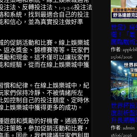
投注策略和系統。線上娛樂城通常
、反轉投注法、1-3-2-6投注法
略和系統，找到最適合自己的投注
能和信心，並為真實投注做好準
世足》痛
衛！「最 
面臨戰術
城的促銷活動和比賽。線上娛樂城
作者: applebl
、返水獎金、錦標賽等等。玩家們
25/06/2026
獎勵和現金。這不僅可以讓玩家們
能和經驗，從而在線上娛樂城中獲
習慣和紀律。在線上娛樂城中，紀
玩家們保持冷靜、不被情緒所左
比如控制自己的投注額度、定時休
世界杯投
線上娛樂城中獲得更多的成功。
度剖析盤
升長期勝
種遊戲和獎勵的好機會。通過充分
作者: admin
投注策略，參加促銷活動和比賽，
18/06/2026
高手。因此，我們建議玩家們利用