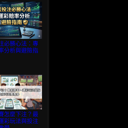
注必勝心法：專
率分析與避險指
賽怎麼下注？最
運彩玩法與投注