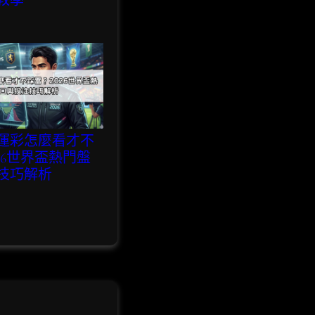
教學
運彩怎麼看才不
26世界盃熱門盤
技巧解析