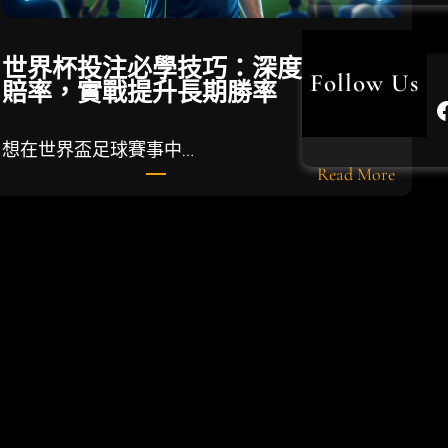
US
世界杯投注必學技巧：深度剖析盤口
usdt
Follow Us
賠率，實戰提升長期勝率
Facebook
世
想在世界盃足球賽事中…
世界杯
:
Read More
世界
世
界
杯
投
世
注
世
必
學
世足
技
巧
世
：
九州
深