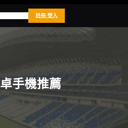
註冊/登入
安卓手機推薦