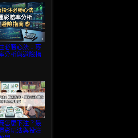
注必勝心法：專
率分析與避險指
賽怎麼下注？最
運彩玩法與投注