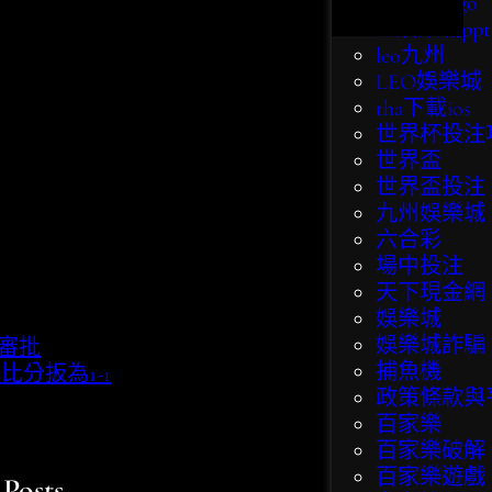
bingo bingo
eo娛樂城ppt
leo九州
LEO娛樂城
tha下載ios
世界杯投注
世界盃
世界盃投注
九州娛樂城
六合彩
場中投注
天下現金網
娛樂城
娛樂城詐騙
審批
捕魚機
分扳為1-1
政策條款與
百家樂
百家樂破解
百家樂遊戲
 Posts