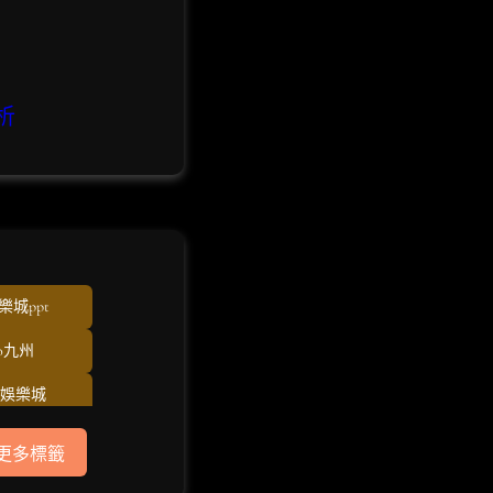
析
樂城ppt
eo九州
O娛樂城
U娛樂城
更多標籤
dt儲值