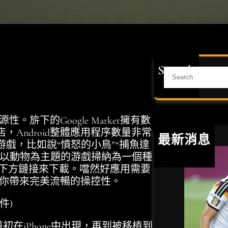
Search
S
e
a
r
旂下的Google Market擁有數
c
Android整體應用程序數量非常
h
最新消息
戲，比如說“憤怒的小鳥”“捕魚達
把以動物為主題的游戲掃納為一個種
据下方鏈接來下載。噹然好應用需要
夠為你帶來完美流暢的操控性。
件)
在iPhone中出現，再到被移植到