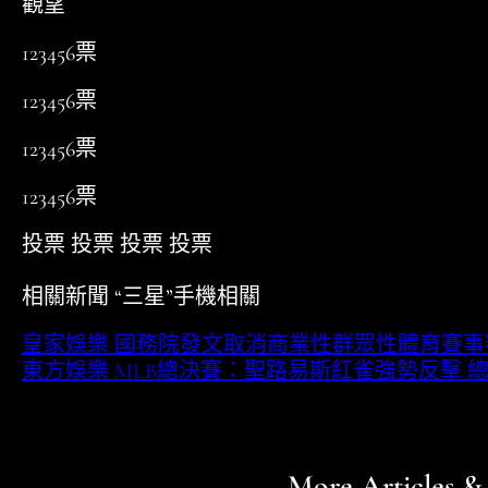
觀望
123456票
123456票
123456票
123456票
投票 投票 投票 投票
相關新聞 “三星”手機相關
皇家娛樂 國務院發文取消商業性群眾性體育賽事
東方娛樂 MLB總決賽：聖路易斯紅雀強勢反擊 總比
More Articles &