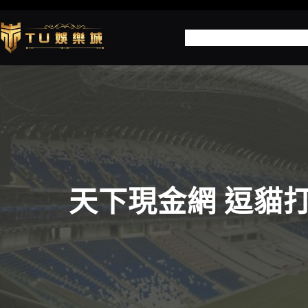
跳
至
世
主
要
內
容
天下現金網 逗貓