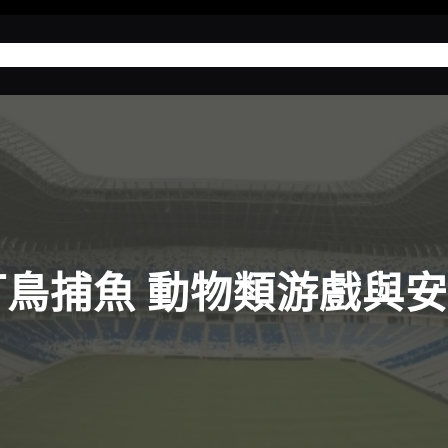
界杯投注攻略
運彩足球分析
場中投注
娛樂城推薦
打鳥捕魚 動物類游戲與