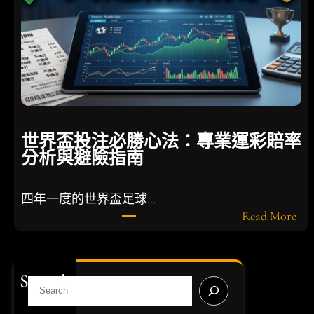
剖
析
盤
口
賠
率
，
實
世界盃投注必勝心法：專業運彩賠率
戰
分析與避險指南
提
升
長
四年一度的世界盃足球…
期
:
Read More
勝
世
率
界
盃
Search
投
S
注
e