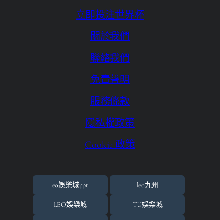
九州娛樂城評價
立即投注世界杯
優塔娛樂城App
關於我們
優塔娛樂城下載
聯絡我們
優塔娛樂城下載ios
免責聲明
優塔娛樂城客服
服務條款
優塔娛樂城手機版下載
隱私權政策
免費送體驗金
Cookie 政策
六合彩即時
場中投注
場中投注基礎邏輯與核心價值
eo娛樂城ppt
leo九州
娛樂城
LEO娛樂城
TU娛樂城