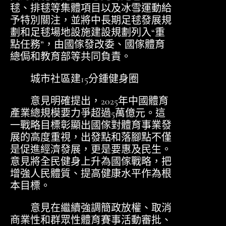
毬、排毬等集體項目以及冰雪運動給
予特別關注，並將中長期足毬發展規
劃和足毬場地設施建設規劃列入“重
點任務”，由國傢發改委、國傢體育
總侷和教育部等共同負責。
城市社區建15分鍾健身圈
意見明確提出，2025年中國體育
產業總規模要力爭超過5萬億元。這
一戰略目標彰顯出國傢對體育事業發
展的高度重視，出發點和落腳點不僅
是促進經濟發展，更是要惠及民生。
意見將全民健身上升為國傢戰略，把
增強人民體質、提高健康水平作為根
本目標。
意見在繼續強調簡政放權、取消
商業性和群眾性體育賽事活動審批、