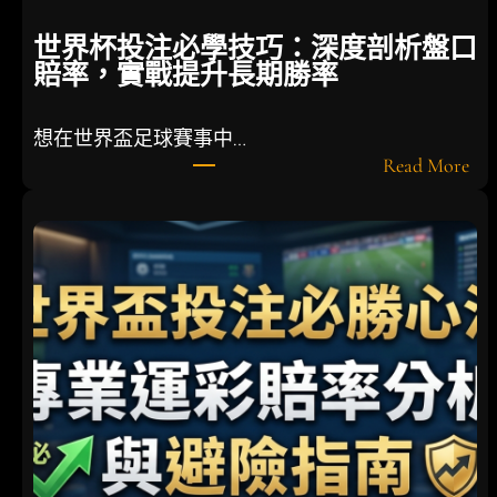
德
世界杯投注必學技巧：深度剖析盤口
國
賠率，實戰提升長期勝率
隊
面
臨
想在世界盃足球賽事中…
戰
:
Read More
術
世
大
界
重
杯
整
投
注
必
學
技
巧
：
深
度