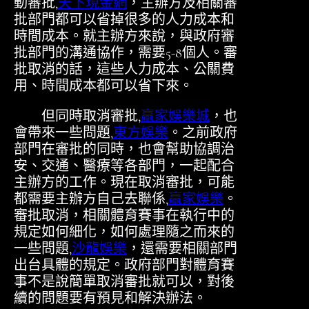
動審批,
天下現金網
，主辦方及相關審
批部門都可以省掉很多的人力成本和
時間成本。就主辦方來說，與政府審
批部門的溝通協作，需要5-8個人。審
批取消的話，這些人力成本、公關費
用、時間成本都可以省下來。
但同時取消審批,
贏家娛樂城
，也
會帶來一些問題,
東方娛樂
。之前政府
部門在審批的同時，也會幫助協調治
安、交通、醫療等各部門，一起配合
主辦方的工作。現在取消審批，可能
都需要主辦方自己去聯係,
贏家娛樂
。
審批取消，相關體育賽事在執行中的
規定如何細化，如何處理隨之而來的
一些問題,
沙龍娛樂
，還需要相關部門
出台具體的規定。政府部門對體育賽
事不是說簡單取消審批就可以，對後
續的問題要有預見和解決辦法。