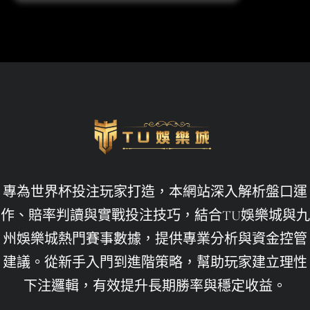
世界杯投注攻略
世界盃
世界盃投注
世界盃決賽
世足賠率運彩
世足賽下注
九州娛樂leo
專為世界杯投注玩家打造，本網站深入解析盤口運
九州娛樂城
作、賠率判讀與實戰投注技巧，結合TU娛樂城與九
州娛樂城熱門賽事數據，提供專業分析與資金控管
九州娛樂城不出金
建議。從新手入門到進階策略，幫助玩家建立理性
九州娛樂城倒了
下注邏輯，有效提升長期勝率與穩定收益。
九州娛樂城洗錢