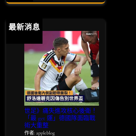
必
a
勝
r
心
c
法
h
最新消息
：
專
業
運
彩
賠
率
分
析
與
避
險
世足》痛失進攻核心後衛！
指
「最 get 運」德國隊面臨戰
南
術大重整
作者: appleblog