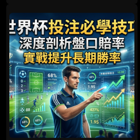
世
足
》
痛
失
進
攻
核
心
後
衛
！
「
最
g
e
t
運
」