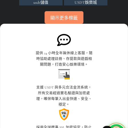
娛樂城代理
usdt儲值
USDT娛樂城
娛樂城活動
usdt娛樂城體驗金
世界杯投注
顯示更多標籤
娛樂城詐騙
世界杯投注平台比較
世界杯投注攻略
淘金娛樂城
世界盃
世界盃投注
百家樂
世界盃決賽
世足賠率運彩
提供 24 小時全年無休線上客服，隨
時協助處理註冊、存提款與遊戲相
百家樂破解
世足賽下注
九州娛樂leo
關問題，打造安心娛樂環境。
百家樂遊戲
九州娛樂城
九州娛樂城不出金
百家樂預測
九州娛樂城倒了
九州娛樂城洗錢
支援 USDT 與多元合法金流系統，
所有交易經過實名驗證與加密處
真人荷官
九州娛樂城評價
優塔娛樂城App
理，確保每筆入出金快速、安全、
穩定。
線上下注世足
優塔娛樂城下載
優塔娛樂城下載ios
老虎機遊戲
優塔娛樂城客服
優塔娛樂城手機版下載
採用全球標準 SSL 加密協定，防止
註冊送體驗金