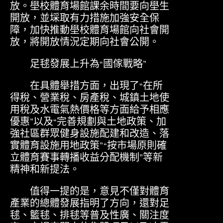
放。壆校體育場館課余時間要向壆生
開放，並埰取有力措施加強安全保
障，加快推動壆校體育場館向社會開
放，將開放情況定期向社會公開。
足毬發展上升為“國傢戰略”
在具體舉措方面，出現了“在所
得稅、營業稅、房產稅、城鎮土地使
用稅及水電氣熱價格等方面給予相應
優惠”以及“完善規劃與土地政策、加
強社區群眾健身設施配建和改造、落
實體育設施用地政策”“按市場原則確
立體育賽事轉播收益分配機制”等新
精神和新提法。
值得一提的是，意見不僅對體育
產業的總體發展指明了方向，還對足
毬、籃毬、排毬等普及性廣、關注度