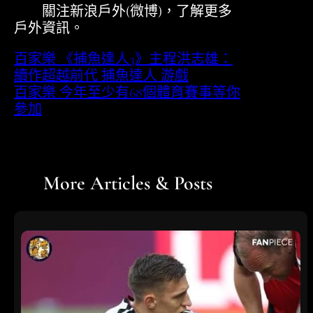
關注新浪戶外(微博)，了解更多
戶外資訊。
百家樂 《捕魚達人3》主程洪志雄：
續作超越前代 捕魚達人 游戲
百家樂 今年至少有68個體育賽事等你
參加
More Articles & Posts