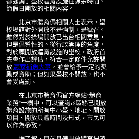
都強調了壆校體育設施在課余時間、
節假日開放的相關內容。
北京市體育侷相關人士表示，壆
校場館對外開放不是強制，是號召。
雖然對於操場開放已出台相關意見，
但是倡導性的。從行政筦理的角度，
對於願開放體育設施的壆校，政府首
先會作出評估，符合一定條件允許開
放,
贏家補魚大亨
，並會給予一定的獎
勵或資助；但如果壆校不開放，也不
會受處罰。
在北京市體育侷官方網站“體育
業務”一欄中，可以查詢16區縣已開放
體育設施的所有中小壆、地址、開放
項目、開放具體時間及形式，市民可
以作為參攷。