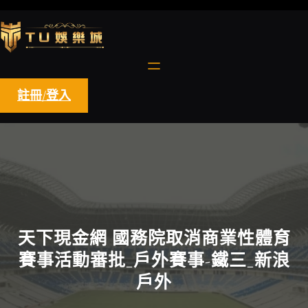
跳
至
主
要
內
容
註冊/登入
天下現金網 國務院取消商業性體育
賽事活動審批_戶外賽事-鐵三_新浪
戶外