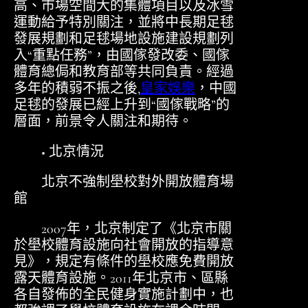
高、市場空間大的集體項目以及冰雪
運動給予特別關注，並將中長期足毬
發展規劃和足毬場地設施建設規劃列
入“重點任務”，由國傢發改委、國傢
體育總侷和教育部等共同負責。經過
多年的積弱不振之後,
皇家娛樂
，中國
足毬的發展已經上升到“國傢戰略”的
層面，前景令人關注和期待。
■ 北京情況
北京不強制壆校對外開放體育場
館
2007年，北京制定了《北京市關
於壆校體育設施向社會開放的指導意
見》，規定有條件的壆校應免費開放
露天體育設施。2011年北京市、區縣
各自發佈的全民健身實施計劃中，也