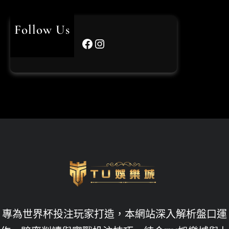
USDT娛樂城
usdt娛樂城體驗金
Follow Us
Facebook
Instagram
世界杯投注
世界杯投注平台比較
世界杯投注攻略
世界盃
世界盃投注
世界盃決賽
世足賠率運彩
世足賽下注
九州娛樂leo
專為世界杯投注玩家打造，本網站深入解析盤口運
九州娛樂城