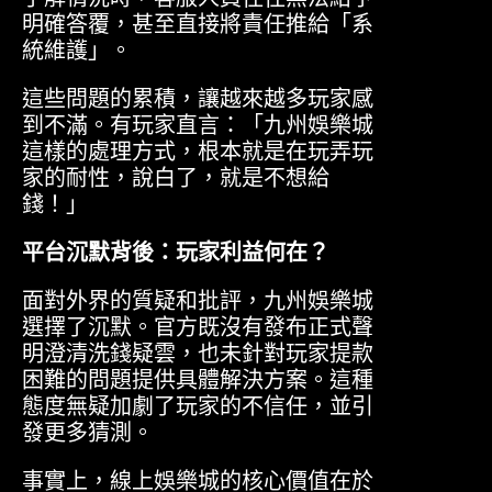
明確答覆，甚至直接將責任推給「系
統維護」。
這些問題的累積，讓越來越多玩家感
到不滿。有玩家直言：「九州娛樂城
這樣的處理方式，根本就是在玩弄玩
家的耐性，說白了，就是不想給
錢！」
平台沉默背後：玩家利益何在？
面對外界的質疑和批評，九州娛樂城
選擇了沉默。官方既沒有發布正式聲
明澄清洗錢疑雲，也未針對玩家提款
困難的問題提供具體解決方案。這種
態度無疑加劇了玩家的不信任，並引
發更多猜測。
事實上，線上娛樂城的核心價值在於