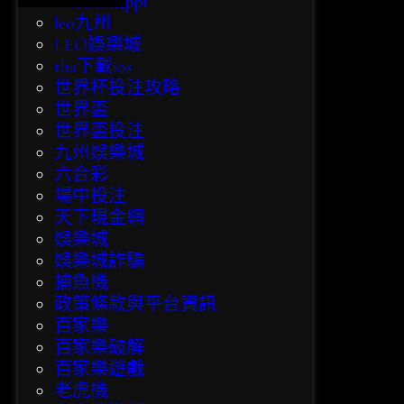
eo娛樂城ppt
leo九州
LEO娛樂城
tha下載ios
世界杯投注攻略
世界盃
世界盃投注
九州娛樂城
六合彩
場中投注
天下現金網
娛樂城
娛樂城詐騙
捕魚機
政策條款與平台資訊
百家樂
百家樂破解
百家樂遊戲
老虎機