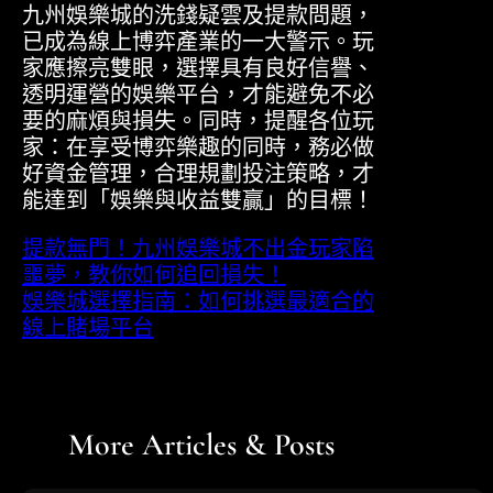
九州娛樂城的洗錢疑雲及提款問題，
已成為線上博弈產業的一大警示。玩
家應擦亮雙眼，選擇具有良好信譽、
透明運營的娛樂平台，才能避免不必
要的麻煩與損失。同時，提醒各位玩
家：在享受博弈樂趣的同時，務必做
好資金管理，合理規劃投注策略，才
能達到「娛樂與收益雙贏」的目標！
提款無門！九州娛樂城不出金玩家陷
噩夢，教你如何追回損失！
娛樂城選擇指南：如何挑選最適合的
線上賭場平台
More Articles & Posts