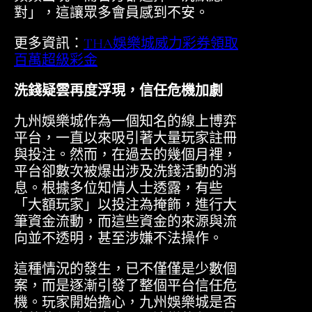
對」，這讓眾多會員感到不安。
更多資訊：
THA娛樂城威力彩券領取
百萬超級彩金
洗錢疑雲再度浮現，信任危機加劇
九州娛樂城作為一個知名的線上博弈
平台，一直以來吸引著大量玩家註冊
與投注。然而，在過去的幾個月裡，
平台卻數次被爆出涉及洗錢活動的消
息。根據多位知情人士透露，有些
「大額玩家」以投注為掩飾，進行大
筆資金流動，而這些資金的來源與流
向並不透明，甚至涉嫌不法操作。
這種情況的發生，已不僅僅是少數個
案，而是逐漸引發了整個平台信任危
機。玩家開始擔心，九州娛樂城是否