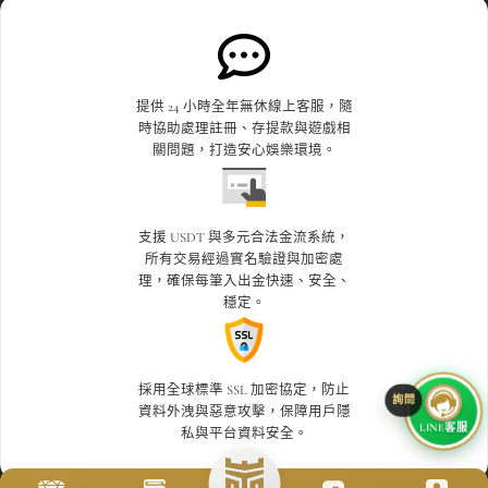
世界杯投注平台比較
世界杯投注攻略
淘金娛樂城
世界盃
世界盃投注
百家樂
世界盃決賽
世足賠率運彩
提供 24 小時全年無休線上客服，隨
時協助處理註冊、存提款與遊戲相
百家樂破解
世足賽下注
九州娛樂leo
關問題，打造安心娛樂環境。
百家樂遊戲
九州娛樂城
九州娛樂城不出金
百家樂預測
九州娛樂城倒了
九州娛樂城洗錢
支援 USDT 與多元合法金流系統，
所有交易經過實名驗證與加密處
真人荷官
九州娛樂城評價
優塔娛樂城App
理，確保每筆入出金快速、安全、
穩定。
線上下注世足
優塔娛樂城下載
優塔娛樂城下載ios
老虎機遊戲
優塔娛樂城客服
優塔娛樂城手機版下載
採用全球標準 SSL 加密協定，防止
註冊送體驗金
免費送體驗金
六合彩即時
資料外洩與惡意攻擊，保障用戶隱
LINE客服
私與平台資料安全。
賓果賓果作弊
場中投注
場中投注基礎邏輯與核心價值
運彩足球分析
娛樂城
娛樂城代理