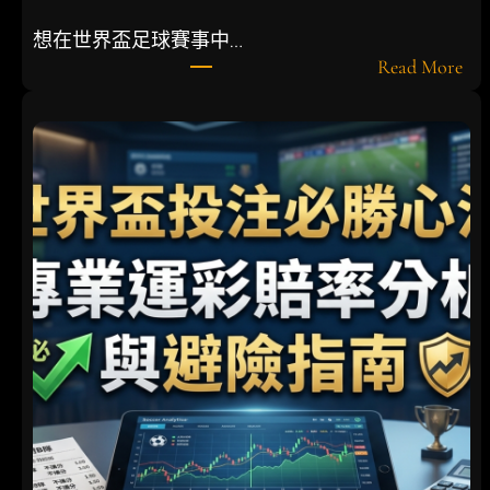
面
臨
想在世界盃足球賽事中…
戰
:
Read More
術
世
大
界
重
杯
整
投
注
必
學
技
巧
：
深
度
剖
析
盤
口