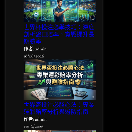
世界杯投注必學技巧：深度
剖析盤口賠率，實戰提升長
期勝率
作者: admin
18/06/2026
世界盃投注必勝心法：專業
運彩賠率分析與避險指南
作者: admin
17/06/2026