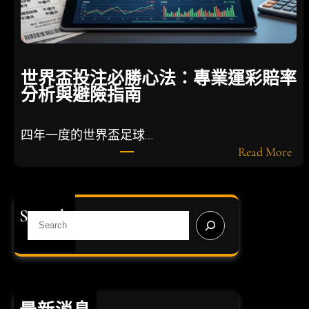
賠
率
，
實
世界盃投注必勝心法：專業運彩賠率
戰
分析與避險指南
提
升
長
四年一度的世界盃足球…
期
:
Read More
勝
世
率
界
盃
Search
投
S
注
e
必
a
勝
r
心
c
法
h