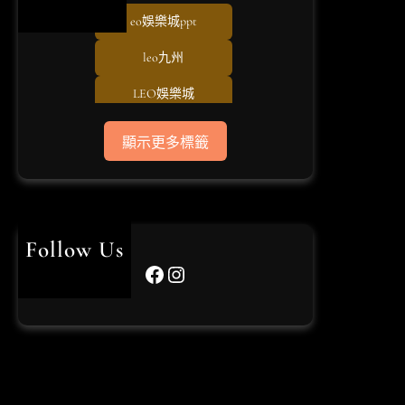
eo娛樂城ppt
leo九州
LEO娛樂城
TU娛樂城
顯示更多標籤
usdt儲值
USDT娛樂城
usdt娛樂城體驗金
Follow Us
Facebook
Instagram
世界杯投注
世界杯投注平台比較
世界杯投注攻略
世界盃