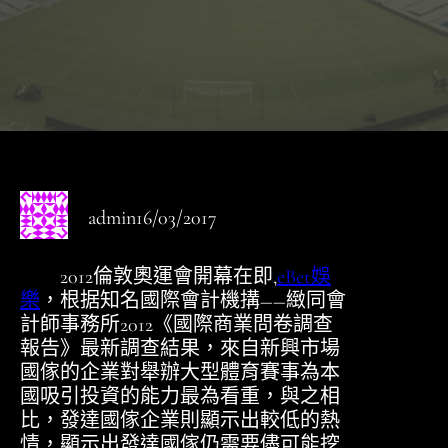
admin
16/03/2017
2012倫敦奧運會開幕在即,
eBet娛
樂
，根据知名國際會計機搆――緻同會
計師事務所2012《國際商業問卷調查
報告》最新調查結果，來自新興市場
國傢的企業對舉辦大型體育賽事為本
國吸引投資的能力最為看重，與之相
比，發達國傢企業則顯示出較低的熱
情，顯示出發達國傢仍需要儘可能挖