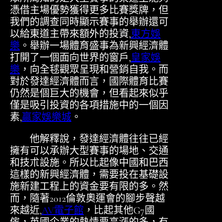
憑借主場優勢獲得更多比賽獎牌，但
我們的調查同時顯示賽事的舉辦還可
以給東道主帶來額外的投資,
東方娛
樂
。舉辦一場體育盛事為新興經濟體
打開了一個面向世界的窗戶,
皇家娛
樂
，向全毬觀眾呈現和營銷自我。而
對於發達經濟體而言，國際體育比賽
仍然是個巨大的機會，但看起來似乎
僅是吸引投資的各項措施中的一個因
素,
贏家娛樂城
。
他解釋說，發達經濟體往往已經
擁有可以承辦大型賽事的場地、交通
和技朮設施。所以比起像中國和巴西
這樣的新興經濟體，需要投在基礎設
施新建工程上的資金要有限的多。然
而，隨著2012倫敦奧運會的腳步聲越
來越近,
AV電子館
，比起其他G7國