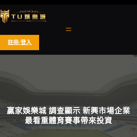
跳
至
主
要
內
容
註冊/登入
贏家娛樂城 調查顯示 新興市場企業
最看重體育賽事帶來投資