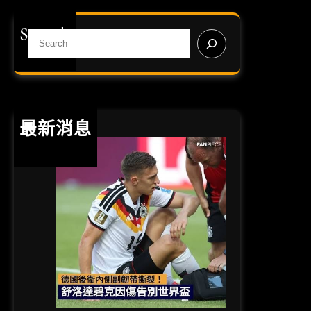
界
盃
Search
投
S
注
e
必
a
勝
r
心
c
法
h
最新消息
：
專
業
運
彩
賠
率
分
析
與
避