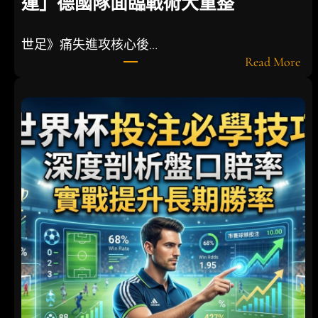
運」德國隊面臨戰術大重整
世足》痛失進攻核心後…
:
Read More
世
足
》
痛
失
進
攻
核
心
後
衛
！
「
最
g