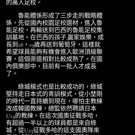
的萬人足校。
魯能體係形成了三步走的戰略體
係，先從國內校園足校選材，進入魯
能足校，再輸送到巴西的魯能足校集
訓基地。在巴西的孩子,贏家娛樂，成
長到18，19歲再送到葡萄牙，這樣就
希望球員能夠有機會進入歐洲頂級聯
賽，這個渠道相對比較成熟了。在國
內俱樂部中，目前有一批人才成長
了。
綠城模式也是比較成功的，綠城
堅持走日本式的青訓模式，從小埜剛
的時代一直持續到現在，哪怕主教練
改成韓國教練，總監依然聘請日本
U14的教練。在這次國奧征戰多哈，
有超過一半以上的球員都是來自綠
城，從U23征戰多哈的這支國奧隊來