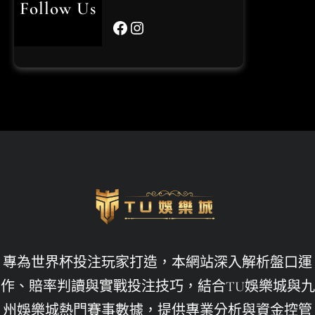
Follow Us
Facebook
Instagram
世界杯投注
世界杯投注平台比較
世界杯投注攻略
世界盃
世界盃投注
世界盃決賽
世足賠率運彩
世足賽下注
九州娛樂leo
專為世界杯投注玩家打造，本網站深入解析盤口運
九州娛樂城
作、賠率判讀與實戰投注技巧，結合TU娛樂城與九
州娛樂城熱門賽事數據，提供專業分析與資金控管
九州娛樂城不出金