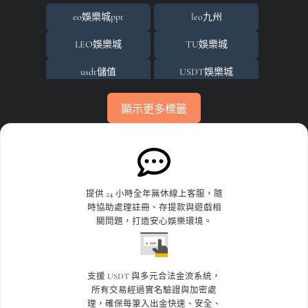
場中投注基礎邏輯與核心價值
eo娛樂城ppt
leo九州
娛樂城
LEO娛樂城
TU娛樂城
娛樂城代理
usdt儲值
USDT娛樂城
娛樂城活動
usdt娛樂城體驗金
世界杯投注
顯示更多標籤
娛樂城詐騙
世界杯投注平台比較
世界杯投注攻略
淘金娛樂城
世界盃
世界盃投注
百家樂
世界盃決賽
世足賠率運彩
提供 24 小時全年無休線上客服，隨
時協助處理註冊、存提款與遊戲相
百家樂破解
世足賽下注
九州娛樂leo
關問題，打造安心娛樂環境。
百家樂遊戲
九州娛樂城
九州娛樂城不出金
百家樂預測
九州娛樂城倒了
九州娛樂城洗錢
支援 USDT 與多元合法金流系統，
所有交易經過實名驗證與加密處
真人荷官
九州娛樂城評價
優塔娛樂城App
理，確保每筆入出金快速、安全、