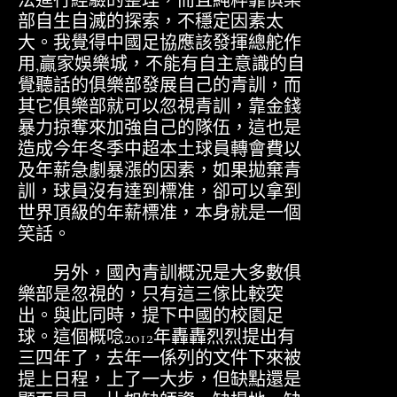
法進行經驗的整理，而且純粹靠俱樂
部自生自滅的探索，不穩定因素太
大。我覺得中國足協應該發揮總舵作
用,贏家娛樂城，不能有自主意識的自
覺聽話的俱樂部發展自己的青訓，而
其它俱樂部就可以忽視青訓，靠金錢
暴力掠奪來加強自己的隊伍，這也是
造成今年冬季中超本土球員轉會費以
及年薪急劇暴漲的因素，如果拋棄青
訓，球員沒有達到標准，卻可以拿到
世界頂級的年薪標准，本身就是一個
笑話。
另外，國內青訓概況是大多數俱
樂部是忽視的，只有這三傢比較突
出。與此同時，提下中國的校園足
球。這個概唸2012年轟轟烈烈提出有
三四年了，去年一係列的文件下來被
提上日程，上了一大步，但缺點還是