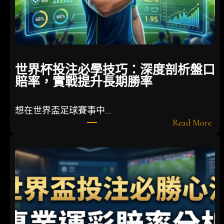
e
t
運
」
德
世界杯投注必學技巧：深度剖析盤口
國
賠率，實戰提升長期勝率
隊
面
臨
想在世界盃足球賽事中…
戰
:
Read More
術
世
大
界
重
杯
整
投
注
必
學
技