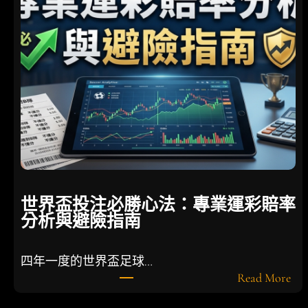
巧
：
深
度
剖
析
盤
口
賠
率
，
實
世界盃投注必勝心法：專業運彩賠率
戰
分析與避險指南
提
升
長
四年一度的世界盃足球…
期
:
Read More
勝
世
率