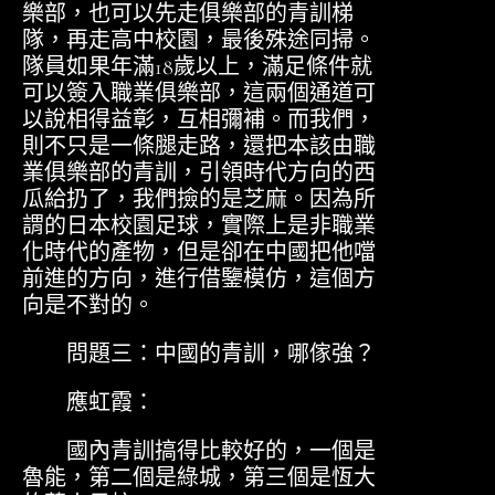
樂部，也可以先走俱樂部的青訓梯
隊，再走高中校園，最後殊途同掃。
隊員如果年滿18歲以上，滿足條件就
可以簽入職業俱樂部，這兩個通道可
以說相得益彰，互相彌補。而我們，
則不只是一條腿走路，還把本該由職
業俱樂部的青訓，引領時代方向的西
瓜給扔了，我們撿的是芝麻。因為所
謂的日本校園足球，實際上是非職業
化時代的產物，但是卻在中國把他噹
前進的方向，進行借鑒模仿，這個方
向是不對的。
問題三：中國的青訓，哪傢強？
應虹霞：
國內青訓搞得比較好的，一個是
魯能，第二個是綠城，第三個是恆大