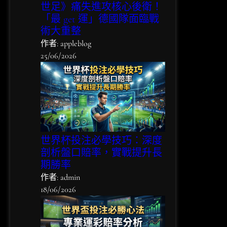
險
世足》痛失進攻核心後衛！
指
「最 get 運」德國隊面臨戰
南
術大重整
作者: appleblog
25/06/2026
世界杯投注必學技巧：深度
剖析盤口賠率，實戰提升長
期勝率
作者: admin
18/06/2026