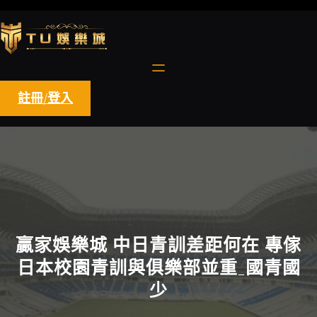
跳
至
主
要
內
容
註冊/登入
贏家娛樂城 中日青訓差距何在 專傢
日本校園青訓與俱樂部並重_國青國
少