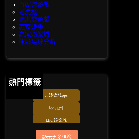
百家樂遊戲
老虎機
老虎機遊戲
贏家娛樂
贏家娛樂城
運彩足球分析
熱門標籤
eo娛樂城ppt
leo九州
LEO娛樂城
TU娛樂城
顯示更多標籤