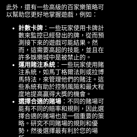
此外，還有一些高級的百家樂策略可
以幫助您更好地掌握遊戲，例如：
計數卡牌
：一些玩家使用卡牌計
數來監控已經發出的牌，從而預
測接下來的遊戲可能結果。然
而，這需要高超的技能，並且在
許多娛樂城中是被禁止的。
運用賭注系統
：一些玩家使用賭
注系統，如馬丁格爾法則或拉博
馬特法，來管理他們的賭注。這
些系統有助於控制風險和最大程
度地提高贏得大獎的機會。
選擇合適的賭場
：不同的賭場可
能有不同的賠率和規則，因此選
擇合適的賭場也是一個重要的策
略。研究不同賭場的規則和優
勢，然後選擇最有利於您的場