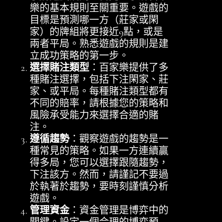
樂的基本規則至關重要。遊戲的
目標是預測哪一方（莊家或閑
家）的牌組將更接近9點，或是
兩者平局。熟悉遊戲的規則是建
立成功策略的第一步。
選擇賭注類型
：百家樂提供了多
種賭注選擇，包括下注閑家、莊
家、或平局。每種賭注類型都有
不同的賠率，請根據您的策略和
風險承受能力來選擇合適的賭
注。
遵循趨勢
：觀察遊戲的趨勢是一
種常見的策略。如果一方連續贏
得多局，您可以選擇跟隨趨勢，
下注該方。然而，請謹記不要過
於執著於趨勢，要時刻謹慎分析
遊戲。
管理資金
：資金管理是博弈中的