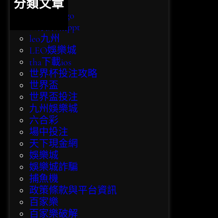
分類文章
bingo bingo
eo娛樂城ppt
leo九州
LEO娛樂城
tha下載ios
世界杯投注攻略
世界盃
世界盃投注
九州娛樂城
六合彩
場中投注
天下現金網
娛樂城
娛樂城詐騙
捕魚機
政策條款與平台資訊
百家樂
百家樂破解