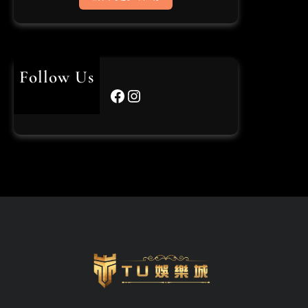
usdt儲值
USDT娛樂城
usdt娛樂城體驗金
Follow Us
Facebook
Instagram
世界杯投注
世界杯投注平台比較
世界杯投注攻略
世界盃
世界盃投注
世界盃決賽
世足賠率運彩
世足賽下注