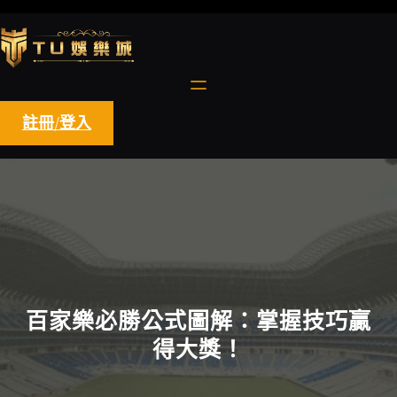
跳
至
主
要
內
容
註冊/登入
百家樂必勝公式圖解：掌握技巧贏
得大獎！