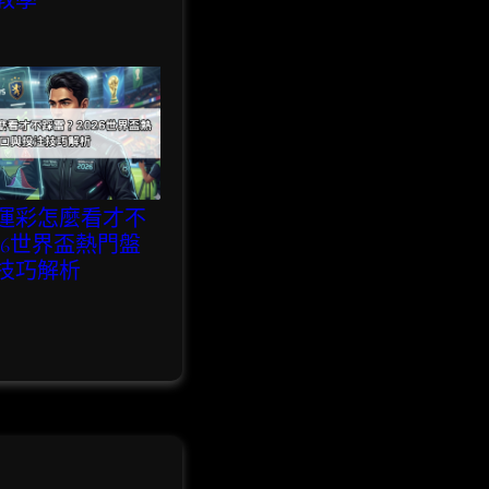
教學
運彩怎麼看才不
26世界盃熱門盤
技巧解析