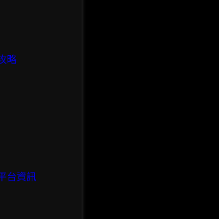
攻略
平台資訊