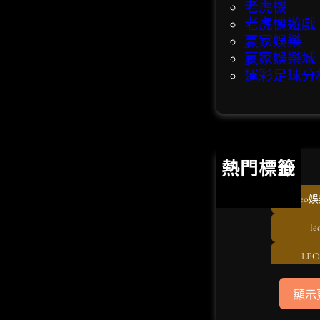
老虎機
老虎機遊戲
贏家娛樂
贏家娛樂城
運彩足球分
熱門標籤
eo娛
l
LE
T
顯示
us