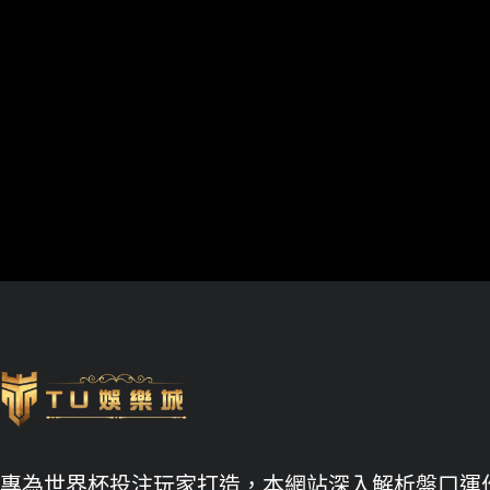
指
南
專為世界杯投注玩家打造，本網站深入解析盤口運