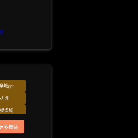
析
樂城ppt
eo九州
O娛樂城
U娛樂城
更多標籤
dt儲值