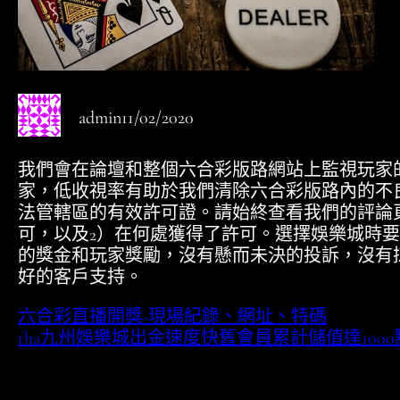
admin
11/02/2020
我們會在論壇和整個六合彩版路網站上監視玩家
家，低收視率有助於我們清除六合彩版路內的不
法管轄區的有效許可證。請始終查看我們的評論
可，以及2）在何處獲得了許可。選擇娛樂城時
的獎金和玩家獎勵，沒有懸而未決的投訴，沒有
好的客戶支持。
六合彩直播開獎-現場紀錄、網址、特碼
tha九州娛樂城出金速度快舊會員累計儲值達1000